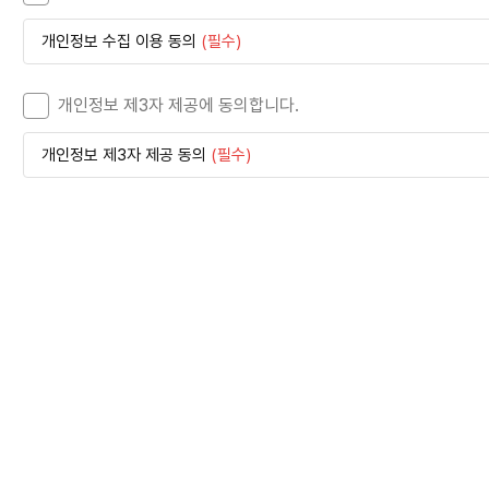
작,
경
제
개인정보 수집 이용 동의
(필수)
적
혜
택
-
개인정보 제3자 제공에 동의합니다.
초
기
비
개인정보 제3자 제공 동의
(필수)
용
0
원,
월
만
원
대
로
시
작!
제
휴
카
드
이
용
시
타
이
어