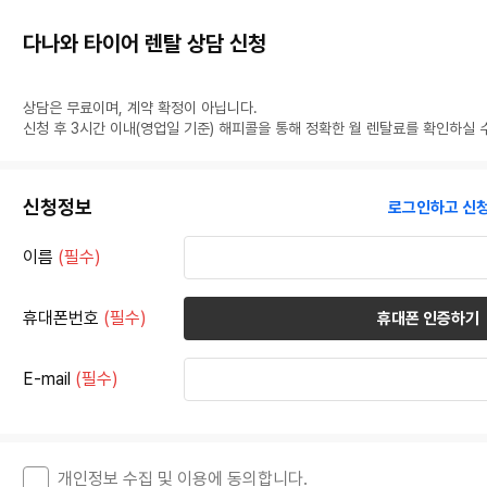
다나와 타이어 렌탈 상담 신청
넥
센
상담은 무료이며, 계약 확정이 아닙니다.
타
신청 후 3시간 이내(영업일 기준) 해피콜을 통해 정확한 월 렌탈료를 확인하실 
이
어
와
함
께
신청정보
로그인하고 신청
하
는
다
이름
(필수)
나
와
타
이
휴대폰번호
(필수)
휴대폰 인증하기
어
렌
탈
서
E-mail
(필수)
비
스
가
벼
운
시
개인정보 수집 및 이용에 동의합니다.