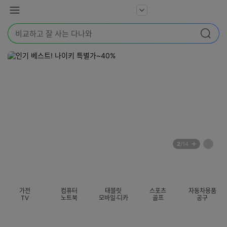
본문 바로가기
다
서
메
나
비
뉴
와
검
스
검색
색
더
어
보
를
기
입
력
해
주
세
요
배
페
2
/14
너
이
전
자
섹션 카테고리
지
체
동
보
롤
기
링
가전
컴퓨터
태블릿
스포츠
자동차용품
멈
TV
노트북
모바일·디카
골프
공구
춤