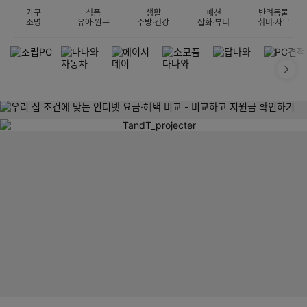
가구
식품
생활
패션
반려동물
조명
유아·완구
주방·건강
잡화·뷰티
취미·사무