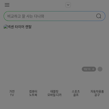
본문 바로가기
다
서
메
나
비
뉴
와
검
스
검색
색
더
어
보
를
기
입
력
해
주
세
요
배
페
13
/16
너
이
전
자
섹션 카테고리
지
체
동
보
롤
기
링
가전
컴퓨터
태블릿
스포츠
자동차용품
멈
TV
노트북
모바일·디카
골프
공구
춤