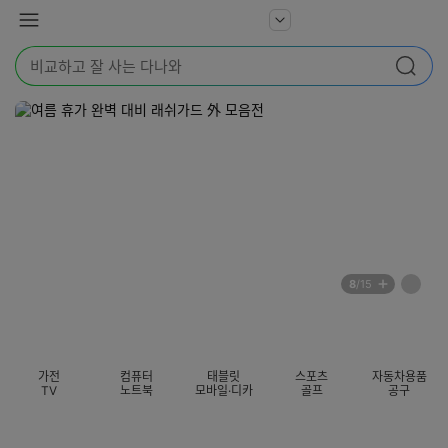
본문 바로가기
다
서
메
나
비
뉴
와
검
스
검색
색
더
어
보
를
기
입
력
해
주
세
요
배
페
8
/15
너
이
전
자
섹션 카테고리
지
체
동
보
롤
기
링
가전
컴퓨터
태블릿
스포츠
자동차용품
멈
TV
노트북
모바일·디카
골프
공구
춤