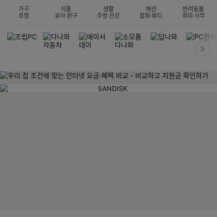
가구
식품
생활
패션
반려동물
조명
유아·완구
주방·건강
잡화·뷰티
취미·사무