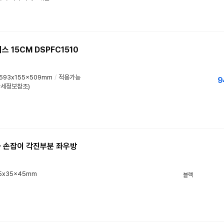
 15CM DSPFC1510
593x155x509mm
/
적용가능
9
외(상세정보참조)
 손잡이 각진부분 좌우방
5x35x45mm
블랙