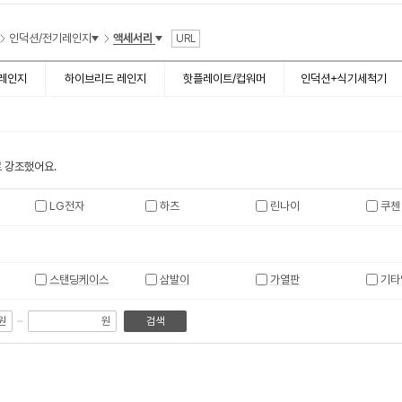
인덕션/전기레인지
액세서리
URL
레인지
하이브리드 레인지
핫플레이트/컵워머
인덕션+식기세척기
 강조했어요.
LG전자
하츠
린나이
쿠첸
스탠딩케이스
삼발이
가열판
기타
~
원
원
검색