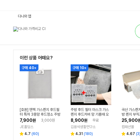
액
다나와 앱
세
서
통
리
합
:
검
다
색
나
와
가
격
비
이런 상품 어때요?
교
구매 40+
구매 10+
[호환] 엔텍 가스렌지 후드필
주방 후드 필터 마스크 가스
국산 가스렌지
터 특허 3중망 후드청소 주방
렌지 후드커버 망 기름때 오
방 렌지 부직
환풍기 커버
염 방지시트 5M+5M
5cmx15M
7,900
8,900
25,900
원
3,000원
원
무료
JE홀딩스
김용석생활연구소
컴패션몰
리
리
리
4.7
(
60
)
4.31
(
180
)
4.67
(
3
별
별
별
뷰
뷰
뷰
점
점
점