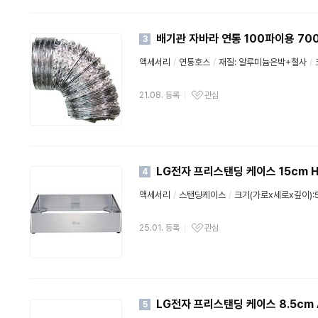
배기관 자바라 연통 100파이용 70
3
액세서리
/
연통호스
/
재질: 알루미늄은박+철사
/
21.08. 등록
관심
LG전자 프리스탠딩 케이스 15cm H
4
액세서리
/
스탠딩케이스
/
크기(가로x세로x깊이):5
25.01. 등록
관심
LG전자 프리스탠딩 케이스 8.5cm 
5