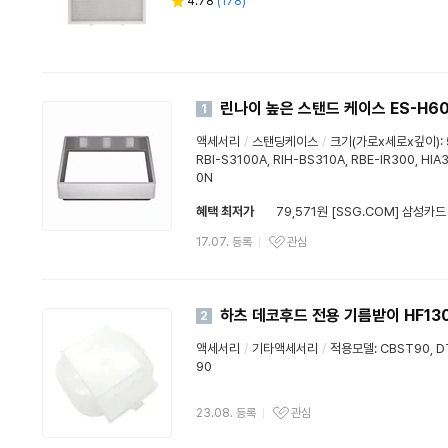
4.78
(
178
)
별
리
점
뷰
수
린나이 높은 스탠드 케이스 ES-H6
1
액세서리
/
스탠딩케이스
/
크기(가로x세로x깊이): 
RBI-S3100A, RIH-BS310A, RBE-IR300, HI
0N
혜택 최저가
79,571원 [SSG.COM] 삼성카드
17.07. 등록
관심
하츠 데코후드 전용 기름받이 HF13
2
액세서리
/
기타액세서리
/
적용모델: CBST90, DT
90
23.08. 등록
관심