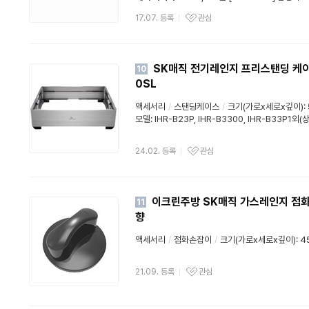
17.07. 등록
관심
SK매직 전기레인지 프리스탠딩 케이스
10
0SL
액세서리
/
스탠딩케이스
/
크기(가로x세로x깊이): 
모델: IHR-B23P, IHR-B3300, IHR-B33P1
24.02. 등록
관심
이크린주방 SK매직 가스레인지 점화
11
향
액세서리
/
점화손잡이
/
크기(가로x세로x깊이): 4
21.09. 등록
관심