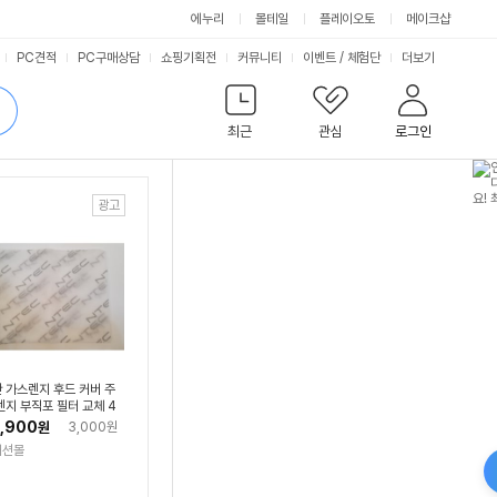
에누리
몰테일
플레이오토
메이크샵
서
PC견적
PC구매상담
쇼핑기획전
커뮤니티
이벤트
/
체험단
더보기
비
검
색
최근
관심
로그인
스
 가스렌지 후드 커버 주
렌지 부직포 필터 교체 4
50cm 10매
,900
원
3,000원
패션몰