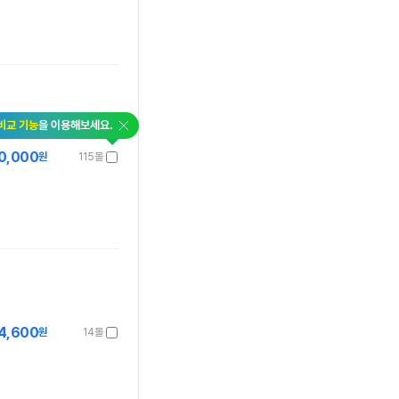
닫
비교 기능
을 이용해보세요.
기
0,000
원
115몰
4,600
원
14몰