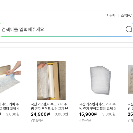
자동차
조립PC
 후드 커버 주
국산 가스렌지 후드 커버 주
국산 가스렌지 후드 커버 주
국산
포 필터 교체 4
방 렌지 부직포 필터 교체 난
방 렌지 부직포 필터 교체 5
방 
연
5x32cm 5매 난연성
0x
24,900
15,900
25
원
3,000원
원
3,000원
원
3,000원
컴패션몰
컴패션몰
컴
)