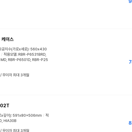
9
드 케이스
공치수(가로x세로): 560x430
/
적용모델: RBR-P6531BRD,
1MD, RBR-P6501D, RBR-P25
7
 / 무이자 최대 3개월
02T
x깊이): 591x80x506mm
/
적
0, HIA30B
8
 / 무이자 최대 3개월