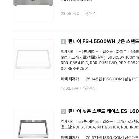
23.05. 등록
관심
린나이 FS-L5500WH 낮은 스탠
8
액세서리
/
스탠딩케이스
/
업소용
/
화이트
/
적용타
mm
/
크기(가로x세로x깊이): 595x50x460mm
RBR-P6541PID, RBR-P3511WD, RBR-P352
00, RBR-P2501
혜택 최저가
75,145원 [SSG.COM] 삼성카드
17.02. 등록
관심
린나이 낮은 스탠드 케이스 ES-L60
9
액세서리
/
스탠딩케이스
/
업소용
/
크기(가로x세로
용모델: RBI-S3100A, RIH-BS310A, RBE-IR30
혜택 최저가
79,571원 [SSG.COM] 삼성카드