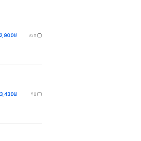
2,900
원
82몰
3,430
원
5몰