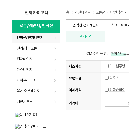
수
수
수
전체 카테고리
홈
가전/TV
오븐/레인지/인덕션
오븐/레인지/인덕션
인덕션 전기레인지
하이라이트 
액세서리
인덕션/전기레인지
전기/광파오븐
CM 추천 옵션은
하이라이트
로
전자레인지
이크린주방
제조사별
가스레인지
디오스
브랜드별
에어프라이어
점화손잡이
액세서리
복합 오븐레인지
레인지후드
가격대