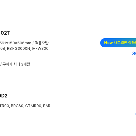
002T
New 새로워진 상품
591x150x506mm
/
적용모델:
A30B, RBI-G3000N, IHFW300
8
 / 무이자 최대 3개월
0D2
R90, BRC60, CTMR90, BAR