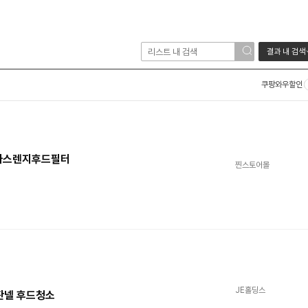
결과 내 검색
쿠팡와우할인
 가스렌지후드필터
찐스토어몰
JE홀딩스
판넬 후드청소