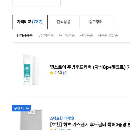
가격비교
(787)
검색상품
중고장터
인기상품순
낮은가격순
높은가격순
신상품순
상품평 많은순
찐스토어 주방후드커버 (자석8p+벨크로)
4.33
(
3
)
별
리
점
뷰
수
구매 130+
스마트한 아이템!
[호환] 하츠 가스렌지 후드필터 특허3중망 