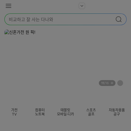
본문 바로가기
다
서
메
나
비
뉴
와
검
스
검색
색
더
어
보
를
기
입
력
해
주
세
요
배
페
11
/16
너
이
전
자
섹션 카테고리
지
체
동
보
롤
기
링
가전
컴퓨터
태블릿
스포츠
자동차용품
멈
TV
노트북
모바일·디카
골프
공구
춤