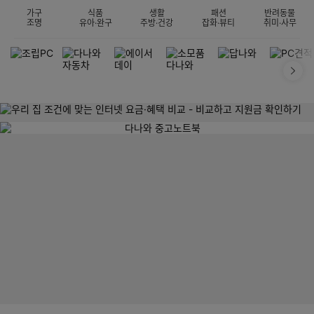
가구
식품
생활
패션
반려동물
조명
유아·완구
주방·건강
잡화·뷰티
취미·사무