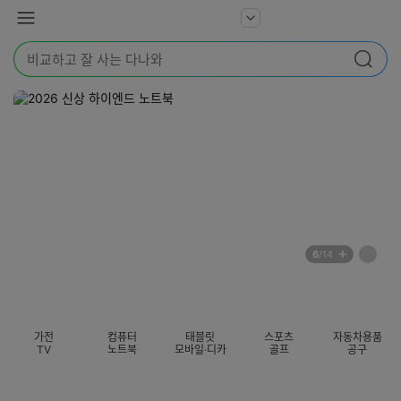
본문 바로가기
다
서
메
나
비
뉴
와
검
스
검색
색
더
어
보
를
기
입
력
해
주
세
요
배
페
6
/14
너
이
전
자
섹션 카테고리
지
체
동
보
롤
기
링
가전
컴퓨터
태블릿
스포츠
자동차용품
멈
TV
노트북
모바일·디카
골프
공구
춤