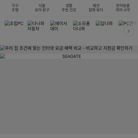
가구
식품
생활
패션
반려동물
조명
유아·완구
주방·건강
잡화·뷰티
취미·사무