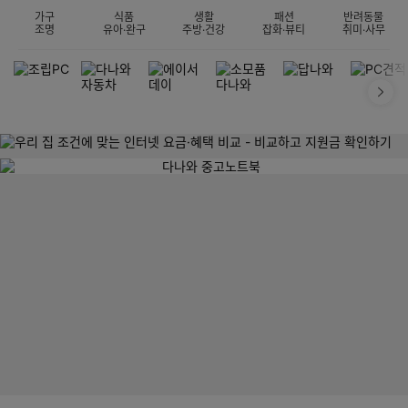
가구
식품
생활
패션
반려동물
조명
유아·완구
주방·건강
잡화·뷰티
취미·사무