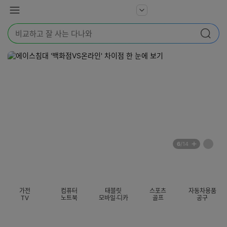
본문 바로가기
다
서
메
나
비
뉴
와
검
스
검색
색
더
어
보
를
기
입
력
해
주
세
요
배
페
6
/14
너
이
전
자
섹션 카테고리
지
체
동
보
롤
기
링
가전
컴퓨터
태블릿
스포츠
자동차용품
멈
TV
노트북
모바일·디카
골프
공구
춤