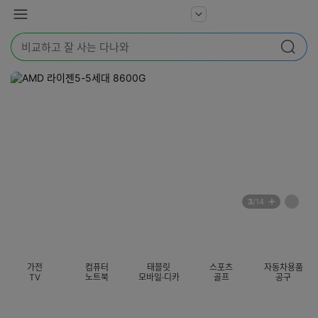
본문 바로가기
다
서
메
나
비
뉴
와
검
스
검색
색
더
어
보
를
기
입
력
해
주
세
요
배
페
3
/14
너
이
전
자
섹션 카테고리
지
체
동
보
롤
기
링
가전
컴퓨터
태블릿
스포츠
자동차용품
멈
TV
노트북
모바일·디카
골프
공구
춤