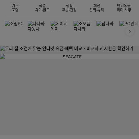
가구
식품
생활
패션
반려동물
조명
유아·완구
주방·건강
잡화·뷰티
취미·사무