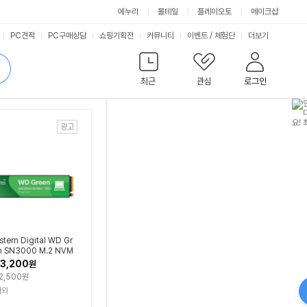
에누리
몰테일
플레이오토
메이크샵
서
PC견적
PC구매상담
쇼핑기획전
커뮤니티
이벤트
/
체험단
더보기
비
검
색
최근
관심
로그인
스
tern Digital WD Gr
n SN3000 M.2 NVM
1TB)
3,200
원
2,500원
나와