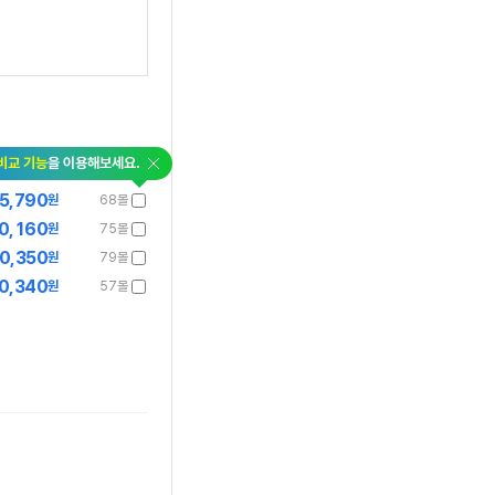
닫
비교 기능
을 이용해보세요.
기
5,790
원
68몰
0,160
원
75몰
0,350
원
79몰
0,340
원
57몰