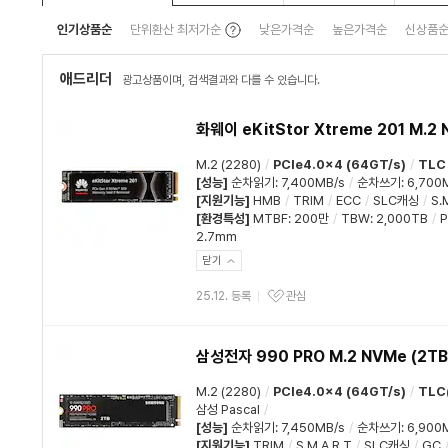
툴
인기상품순
단위환산 최저가순
낮은가격순
높은가격순
신상품
팁
보
기
애드리더
광고상품이며, 검색결과와 다를 수 있습니다.
화웨이 eKitStor Xtreme 201 M.2 
M.2 (2280)
/
PCIe4.0x4 (64GT/s)
/
TLC
[성능]
순차읽기
:
7,400MB/s
/
순차쓰기
:
6,700
[지원기능]
HMB
/
TRIM
/
ECC
/
SLC캐싱
/
S.
[환경특성]
MTBF
:
200만
/
TBW
:
2,000TB
/
2.7mm
닫기
25.12. 등록
관심
삼성전자 990 PRO M.2 NVMe (2TB
M.2 (2280)
/
PCIe4.0x4 (64GT/s)
/
TLC
삼성 Pascal
/
[성능]
순차읽기
:
7,450MB/s
/
순차쓰기
:
6,900
[지원기능]
TRIM
/
S.M.A.R.T
/
SLC캐싱
/
GC