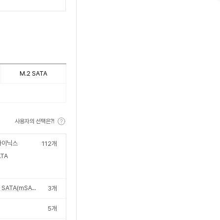
M.2 SATA
사용자의 선택은?!
하이닉스
112
개
TA
Mini SATA(mSATA)
3
개
5
개