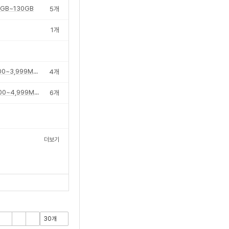
6GB~130GB
5
개
1
개
2,500~3,999MB/s
4
개
4,000~4,999MB/s
6
개
더보기