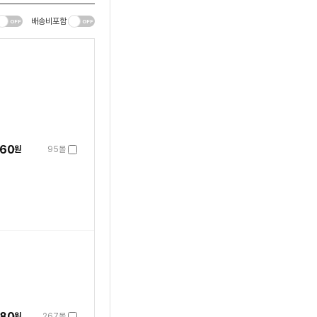
배송비포함
860
원
95몰
980
원
267몰