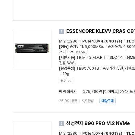
ESSENCORE KLEVV CRAS C9
1
M.2 (2280)
/
PCIe4.0x4 (64GT/s)
/
TLC
[성능]
순차읽기
:
5,000MB/s
/
순차쓰기
:
4,800
쓰기IOPS
:
615K
/
[지원기능]
TRIM
/
S.M.A.R.T
/
SLC캐싱
/
HM
전용 S/W
/
[환경특성]
TBW
:
700TB
/
A/S기간
:
5년
,
제한보
/
10g
닫기
혜택 최저가
275,760원 [하이마트] 삼성카드 
25.09. 등록
관심
대량구매
삼성전자 990 PRO M.2 NVMe
2
M.2 (2280)
/
PCIe4.0x4 (64GT/s)
/
TLC