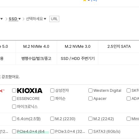
별
뷰
점
수
SSD
선택하세요
URL
 5.0
M.2 NVMe 4.0
M.2 NVMe 3.0
2.5인치 SATA
치용
병행수입/벌크/중고
SSD / HDD 주변기기
 강조했어요.
삼성전자
Western Digital
SK
ESSENCORE
파이슨
Apacer
ADA
마이크로닉스
6.4cm(2.5형)
M.2 (2230)
M.2 (2242)
PCIe5.0x4 (128GT/s)
PCIe4.0x4 (64GT/s)
PCIe3.0x4 (32GT/s)
SATA3 (6Gb/s)