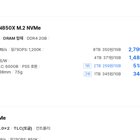
SN850X M.2 NVMe
/
DRAM 탑재
/
DDR4 2GB
/
2,79
MB/s
/
읽기IOPS
:
1,200K
/
8TB
350원/1GB
1,48
4TB
371원/1GB
S/W
/
51
1위
2TB
259원/1GB
LC
:
600GB
/
PS5 호환
/
.38mm
/
7.5g
34
2위
1TB
345원/1GB
Me
5.0x2
/
TLC(토글)
/
컨트롤러
:
B/s
/
읽기IOPS
:
850K
/