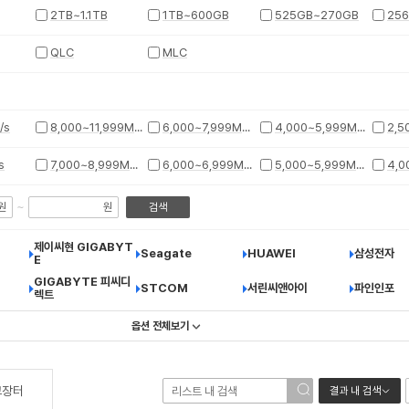
2TB~1.1TB
1TB~600GB
525GB~270GB
25
QLC
MLC
/s
8,000~11,999MB/s
6,000~7,999MB/s
4,000~5,999MB/s
s
7,000~8,999MB/s
6,000~6,999MB/s
5,000~5,999MB/s
~
원
원
검색
제이씨현 GIGABYT
Seagate
HUAWEI
삼성전자
E
GIGABYTE 피씨디
STCOM
서린씨앤아이
파인인포
렉트
옵션 전체보기
고장터
결과 내 검색