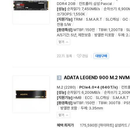
DDR4 2GB
/
컨트롤러
:
삼성 Pascal
/
[성능]
순차읽기
:
7,450MB/s
/
순차쓰기
:
6,900
쓰기IOPS
:
1,550K
/
[지원기능]
TRIM
/
S.M.A.R.T
/
SLC캐싱
/
GC
전용 S/W
/
[환경특성]
MTBF
:
150만
/
TBW
:
1,200TB
/
S
A/S기간
:
5년
,
제한보증
/
방열판 미포함
/
두께
:
2
닫기
22.11. 등록
관심
대량구매
ADATA LEGEND 900 M.2 NV
3
M.2 (2280)
/
PCIe4.0x4 (64GT/s)
/
컨트
[성능]
순차읽기
:
6,200MB/s
/
순차쓰기
:
2,300
[지원기능]
HMB
/
ECC
/
SLC캐싱
/
S.M.A.R.T
[환경특성]
MTBF
:
150만
/
TBW
:
300TB
/
PS
/
방열판 포함
/
두께
:
3.35mm
닫기
혜택 최저가
175,590원 [하이마트] 삼성카드 