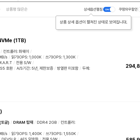
순
상품평 많은순
상세옵션펼침
쿠팡와우할인
상품 상세 옵션이 펼쳐진 상태로 보여집니다.
닫기
NVMe (1TB)
/
컨트롤러
:
화웨이
/
MB/s
/
읽기IOPS
:
1,000K
/
쓰기IOPS
:
1,300K
/
M.A.R.T
/
전용 S/W
/
294,
PS5 호환
/
A/S기간
:
5년
,
제한보증
/
방열판 미포함
/
두께
:
)
(토글)
/
DRAM 탑재
/
DDR4 2GB
/
컨트롤러
:
MB/s
/
읽기IOPS
:
1,400K
/
쓰기IOPS
:
1,550K
/
/
DEVSLP
/
AES 암호화
/
전용 S/W
/
585,