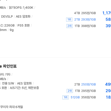
MB/s
/
읽기IOPS
:
1,400K
/
1,17
4TB
295원/1GB
/
DEVSLP
/
AES 암호화
/
58
1위
2TB
293원/1GB
LC
:
226GB
/
PS5 호환
/
39
2위
1TB
398원/1GB
.3mm
/
9g
Me 파인인포
롤러
:
기타
/
MB/s
/
/
전용 S/W
/
AES 암호화
/
49
2TB
250원/1GB
5 호환
/
A/S기간
:
5년
,
제한보증
29
2위
1TB
295원/1GB
18
1위
512GB
356원/1GB
/ 무이자 최대 6개월