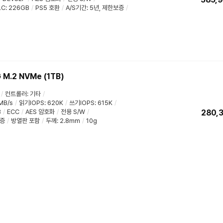
LC
:
226GB
/
PS5 호환
/
A/S기간
:
5년
,
제한보증
/
M.2 NVMe (1TB)
/
컨트롤러
:
기타
/
MB/s
/
읽기IOPS
:
620K
/
쓰기IOPS
:
615K
/
B
/
ECC
/
AES 암호화
/
전용 S/W
/
280,
증
/
방열판 포함
/
두께
:
2.8mm
/
10g