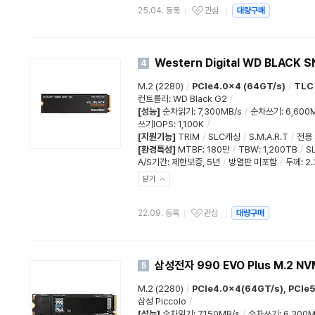
25.04. 등록
관심
대량구매
Western Digital WD BLACK 
4
M.2 (2280)
/
PCIe4.0x4 (64GT/s)
/
TLC
컨트롤러
:
WD Black G2
/
[성능]
순차읽기
:
7,300MB/s
/
순차쓰기
:
6,600
쓰기IOPS
:
1,100K
/
[지원기능]
TRIM
/
SLC캐싱
/
S.M.A.R.T
/
전용 
[환경특성]
MTBF
:
180만
/
TBW
:
1,200TB
/
S
A/S기간
:
제한보증
,
5년
/
방열판 미포함
/
두께
:
2
닫기
22.09. 등록
관심
대량구매
삼성전자 990 EVO Plus M.2 NV
5
M.2 (2280)
/
PCIe4.0x4(64GT/s), PCIe
삼성 Piccolo
/
[성능]
순차읽기
:
7,150MB/s
/
순차쓰기
:
6,300M