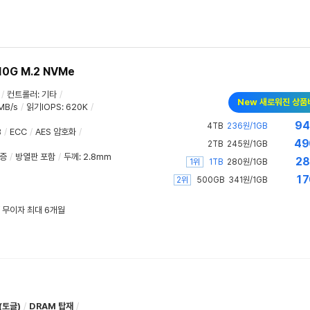
10G M.2 NVMe
/
컨트롤러
:
기타
/
New 새로워진 상품
MB/s
/
읽기IOPS
:
620K
/
94
4TB
236원/1GB
B
/
ECC
/
AES 암호화
/
49
2TB
245원/1GB
증
/
방열판 포함
/
두께
:
2.8mm
28
1위
1TB
280원/1GB
17
2위
500GB
341원/1GB
/ 무이자 최대 6개월
(토글)
/
DRAM 탑재
/