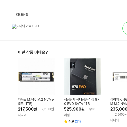
S
다나와 앱
S
D
통
:
합
다
검
나
색
와
가
격
비
교
이런 상품 어때요?
타무즈 M740 M.2 NVMe
삼성전자 국내정품 삼성 87
컴이지 KIN
벌크 (1TB)
0 EVO SATA 1TB
M M.2 NVM
217,500
525,900
235,00
원
2,500원
원
무료
2,500
다나와
리템
다나와
리
4.9
(
21
)
별
뷰
점