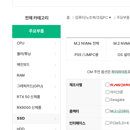
수
전체 카테고리
홈
컴퓨터/노트북/조립PC
주요부품
주요부품
CPU
M.2 NVMe 전체
M.2 NVMe
쿨러/튜닝
PS5 / UMPC용
OS 설
메인보드
CM 추천 옵션은
하이라이트
로
RAM
제조사별
그래픽카드(GPU)
마이크론
RTX 50 신제품
Seagate
RX9000 신제품
M.2 (2280)
폼팩터
SSD
인터페이스
HDD