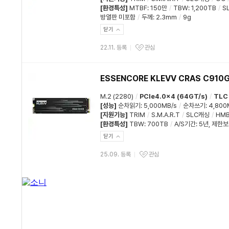
[환경특성]
MTBF
:
150만
/
TBW
:
1,200TB
/
S
방열판 미포함
/
두께
:
2.3mm
/
9g
닫기
22.11. 등록
관심
ESSENCORE KLEVV CRAS C910G 
M.2 (2280)
/
PCIe4.0x4 (64GT/s)
/
TLC
[성능]
순차읽기
:
5,000MB/s
/
순차쓰기
:
4,800
[지원기능]
TRIM
/
S.M.A.R.T
/
SLC캐싱
/
HM
[환경특성]
TBW
:
700TB
/
A/S기간
:
5년
,
제한보
닫기
25.09. 등록
관심