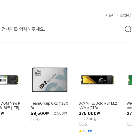
자동차
조립PC
GDOM New P
TeamGroup GX2 (128G
SK하이닉스 Gold P31 M.2
Wes
e 벌크 (1TB)
B)
NVMe (1TB)
ee
e (
0
59,500
375,000
27
원
원
2,500원
원
원
2,500원
다나와
다나와
다
리
5
(
13
)