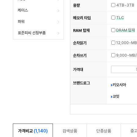
4TB~3TB
용량
케이스
TLC
메모리 타입
파워
DRAM 탑재
RAM 탑재
표준피씨 선정부품
12,000~MB
순차읽기
9,000~MB/
순차쓰기
가격대
브랜드로그
키오시아
코잇
가격비교
(1,140)
검색상품
단종상품
중