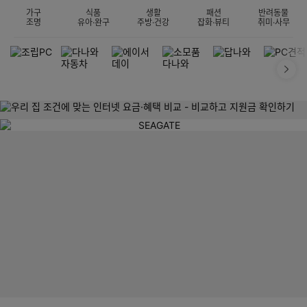
가구
식품
생활
패션
반려동물
조명
유아·완구
주방·건강
잡화·뷰티
취미·사무