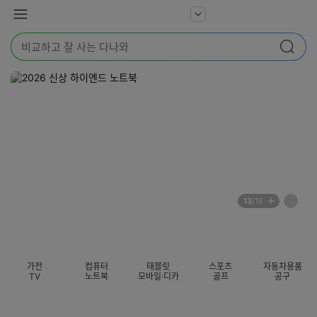
본문 바로가기
다
서
메
나
비
뉴
와
검
스
검색
색
더
어
보
를
기
입
력
해
주
세
요
배
페
13
/16
너
이
전
자
섹션 카테고리
지
체
동
보
롤
기
링
가전
컴퓨터
태블릿
스포츠
자동차용품
멈
TV
노트북
모바일·디카
골프
공구
춤