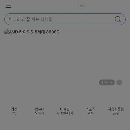
본문 바로가기
다
서
메
나
비
뉴
와
검
스
검색
색
더
어
보
를
기
입
력
해
주
세
요
배
페
3
/14
너
이
전
자
섹션 카테고리
지
체
동
보
롤
기
링
가전
컴퓨터
태블릿
스포츠
자동차용품
멈
TV
노트북
모바일·디카
골프
공구
춤