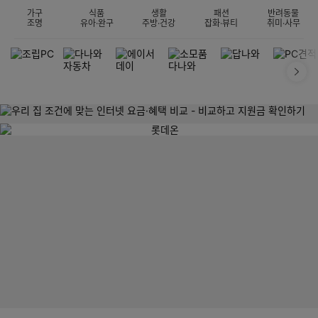
가구
식품
생활
패션
반려동물
조명
유아·완구
주방·건강
잡화·뷰티
취미·사무