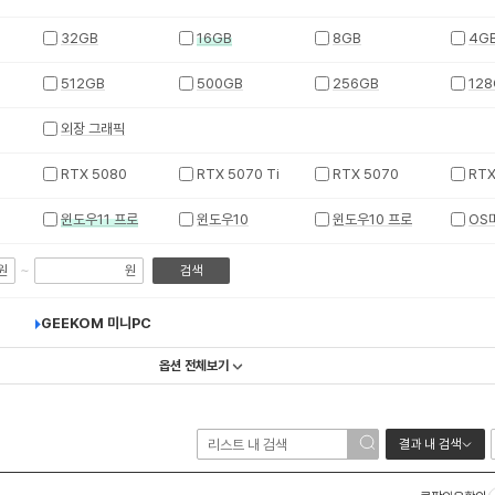
32GB
16GB
8GB
4G
512GB
500GB
256GB
128
외장 그래픽
RTX 5080
RTX 5070 Ti
RTX 5070
RTX
윈도우11 프로
윈도우10
윈도우10 프로
OS
~
원
원
검색
GEEKOM 미니PC
옵션 전체보기
결과 내 검색