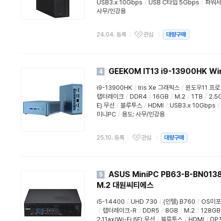
USB3.x 10Gbps
/
USB C타입 5Gbps
/
파워
사무/인강용
24.04. 등록
관심
대량구매
GEEKOM IT13 i9-13900HK Wi
4
i9-13900HK
/
Iris Xe 그래픽스
/
윈도우11 프로
랩터레이크
/
DDR4
/
16GB
/
M.2
/
1TB
/
2.5
E) 무선
/
블루투스
/
HDMI
/
USB3.x 10Gbps
/
미니PC
/
용도
:
사무/인강용
25.10. 등록
관심
대량구매
ASUS MiniPC PB63-B-BN013
5
M.2 대원씨티에스
i5-14400
/
UHD 730
/
(인텔) B760
/
OS미
/
랩터레이크-R
/
DDR5
/
8GB
/
M.2
/
128GB
2.11ax(Wi-Fi 6E) 무선
/
블루투스
/
HDMI
/
DP