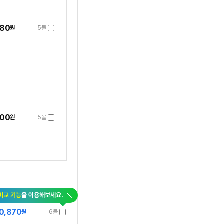
680
원
5몰
600
원
5몰
닫
비교 기능
을 이용해보세요.
기
0,870
원
6몰