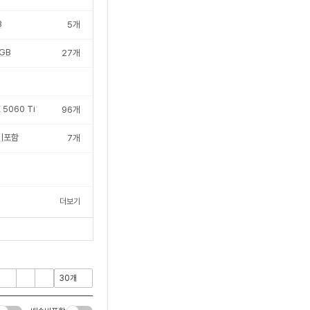
B
5
개
GB
27
개
 5060 Ti
96
개
미포함
7
개
더보기