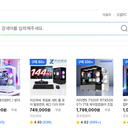
자동차
조립PC
구매 60+
구매 330+
구
이밍PC / 받아
지오피씨 게임용 세트 롤 로
라이젠5 7500F RTX506
게이
아 발로란트 배그 디아 와우
0Ti 1TB 게이밍컴퓨터 조립
립P
조립컴 컴퓨터 풀세트 01
PC 본체 견적 배그 주식용
란트
00
749,000
1,798,000
1,
원
무료
원
무료
원
무료
체0
씨
지오피씨
포유컴퓨터
포
리
리
65
)
4.93
(
536
)
4.92
(
999+
)
별
별
별
뷰
뷰
점
점
점