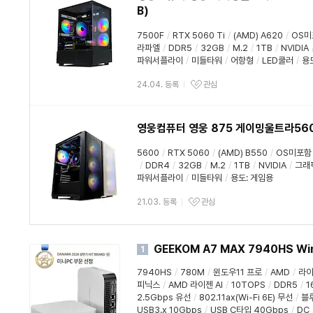
B)
7500F
/
RTX 5060 Ti
/
(AMD) A620
/
OS미
라파엘
/
DDR5
/
32GB
/
M.2
/
1TB
/
NVIDIA
파워서플라이
/
미들타워
/
어항형
/
LED쿨러
/
용
24.04. 등록
관심
영웅컴퓨터 영웅 875 게이밍울트라560X R
5600
/
RTX 5060
/
(AMD) B550
/
OS미포함
/
DDR4
/
32GB
/
M.2
/
1TB
/
NVIDIA
/
그래
파워서플라이
/
미들타워
/
용도
:
게임용
21.03. 등록
관심
GEEKOM A7 MAX 7940HS Win
1
7940HS
/
780M
/
윈도우11 프로
/
AMD
/
라이
피닉스
/
AMD 라이젠 AI
/
10TOPS
/
DDR5
/
1
2.5Gbps 유선
/
802.11ax(Wi-Fi 6E) 무선
/
블
USB3.x 10Gbps
/
USB C타입 40Gbps
/
DC