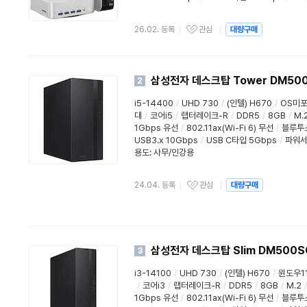
26.02. 등록
관심
대량구매
삼성전자 데스크탑 Tower DM50
2
i5-14400
/
UHD 730
/
(인텔) H670
/
OS미
대
/
코어i5
/
랩터레이크-R
/
DDR5
/
8GB
/
M.
1Gbps 유선
/
802.11ax(Wi-Fi 6) 무선
/
블루투
USB3.x 10Gbps
/
USB C타입 5Gbps
/
파워
용도
:
사무/인강용
24.04. 등록
관심
대량구매
삼성전자 데스크탑 Slim DM500S
3
i3-14100
/
UHD 730
/
(인텔) H670
/
윈도우1
/
코어i3
/
랩터레이크-R
/
DDR5
/
8GB
/
M.2
/
1Gbps 유선
/
802.11ax(Wi-Fi 6) 무선
/
블루투