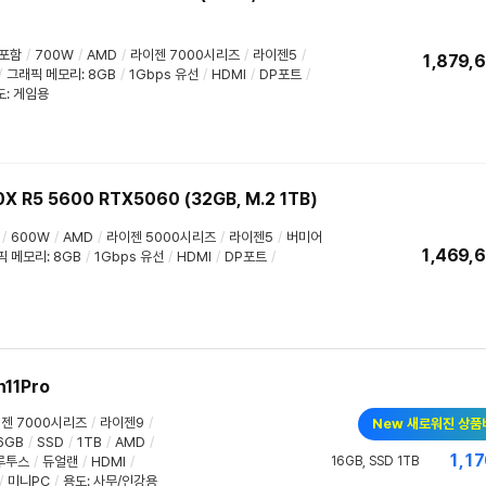
포함
/
700W
/
AMD
/
라이젠 7000시리즈
/
라이젠5
/
1,879,
/
그래픽 메모리
:
8GB
/
1Gbps 유선
/
HDMI
/
DP포트
/
도
:
게임용
5 5600 RTX5060 (32GB, M.2 1TB)
/
600W
/
AMD
/
라이젠 5000시리즈
/
라이젠5
/
버미어
1,469,
픽 메모리
:
8GB
/
1Gbps 유선
/
HDMI
/
DP포트
/
11Pro
젠 7000시리즈
/
라이젠9
/
New 새로워진 상품
6GB
/
SSD
/
1TB
/
AMD
/
1,17
루투스
/
듀얼랜
/
HDMI
/
16GB, SSD 1TB
/
미니PC
/
용도
:
사무/인강용