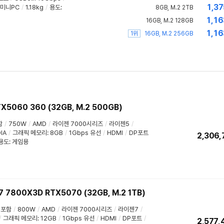
1,37
미니PC
/
1.18kg
/
용도
:
8GB, M.2 2TB
1,16
16GB, M.2 128GB
1,16
1위
16GB, M.2 256GB
5060 360 (32GB, M.2 500GB)
함
/
750W
/
AMD
/
라이젠 7000시리즈
/
라이젠5
/
IA
/
그래픽 메모리
:
8GB
/
1Gbps 유선
/
HDMI
/
DP포트
2,306,
용도
:
게임용
800X3D RTX5070 (32GB, M.2 1TB)
미포함
/
800W
/
AMD
/
라이젠 7000시리즈
/
라이젠7
/
/
그래픽 메모리
:
12GB
/
1Gbps 유선
/
HDMI
/
DP포트
/
2,577,