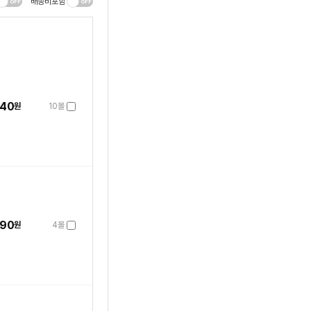
배송비포함
040
원
10몰
990
원
4몰