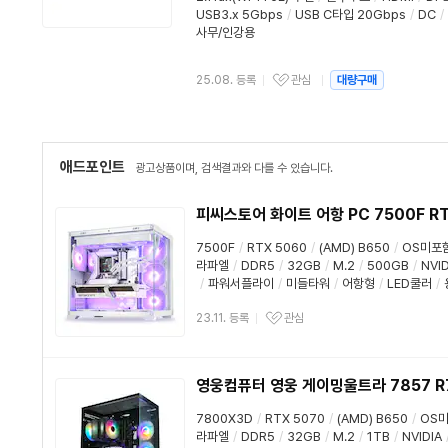
USB3.x 5Gbps
/
USB C타입 20Gbps
/
DC
/
사무/인강용
25.08. 등록
관심
대량구매
애드포인트
광고상품이며, 검색결과와 다를 수 있습니다.
피씨스토어 화이트 어항 PC 7500F RTX
7500F
/
RTX 5060
/
(AMD) B650
/
OS미포
라파엘
/
DDR5
/
32GB
/
M.2
/
500GB
/
NVID
/
파워서플라이
/
미들타워
/
어항형
/
LED쿨러
/
23.11. 등록
관심
영웅컴퓨터 영웅 게이밍울트라 7857 R7 7
7800X3D
/
RTX 5070
/
(AMD) B650
/
OS
라파엘
/
DDR5
/
32GB
/
M.2
/
1TB
/
NVIDIA