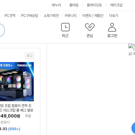
에누리
몰테일
플레이오토
메이크샵
서
PC견적
PC구매상담
쇼핑기획전
커뮤니티
이벤트
/
체험단
더보기
비
검
색
최근
관심
로그인
스
매 580+
밍 조립 컴퓨터 견적 조
C 데스크탑 롤 배그 발로
 로스트아크 아이온2 본
049,000
원
무료
0
유컴퓨터
리
4.93
(
999+
)
뷰