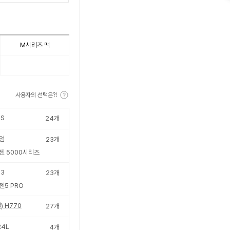
수
M시리즈 맥
사용자의 선택은?!
S
24
개
엄
23
개
젠 5000시리즈
i3
23
개
젠5 PRO
) H770
27
개
R4L
4
개