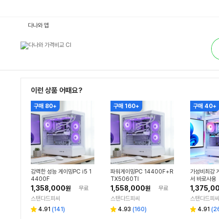
브
다나와 앱
랜
드
통
P
합
C
검
:
색
다
나
와
가
격
이런 상품 어때요?
비
교
구매 80+
구매 160+
구매 40+
강력한 성능 게이밍PC i5 1
파워게이밍PC 14400F+R
가성비최강 게
4400F
TX5060TI
서 바로사용
1,358,000
1,558,000
1,375,0
원
무료
원
무료
스탠다드피씨
스탠다드피씨
스탠다드피
리
리
리
4.91
(
141
)
4.93
(
160
)
4.91
(
2
별
별
별
뷰
뷰
뷰
점
점
점