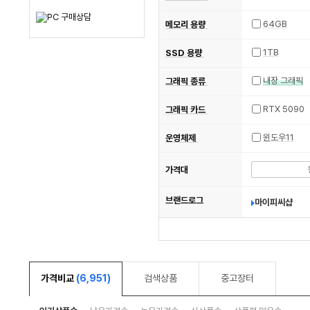
64GB
메모리 용량
1TB
SSD 용량
내장 그래픽
그래픽 종류
RTX 5090
그래픽 카드
윈도우11
운영체제
가격대
브랜드로그
마이피씨샵
가격비교
(6,951)
검색상품
중고장터