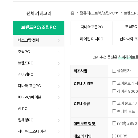
수
수
수
전체 카테고리
홈
컴퓨터/노트북/조립PC
브랜드P
조립PC
브랜드PC/조립PC
다나와표준PC
라이젠 미니PC
샵다나와 조
데스크탑 전체
조립PC
CM 추천 옵션은
하이라이트
로
브랜드PC
삼성전자
제조사별
게이밍PC
코어울트라 
CPU 시리즈
다나와 표준PC
라이젠 900
미니PC/베어본
코어 울트라7
CPU 종류
AI PC
펜티엄 골드
일체형PC
(인텔) Z890
메인보드 칩셋
서버/워크스테이션
DDR5
메모리 타입