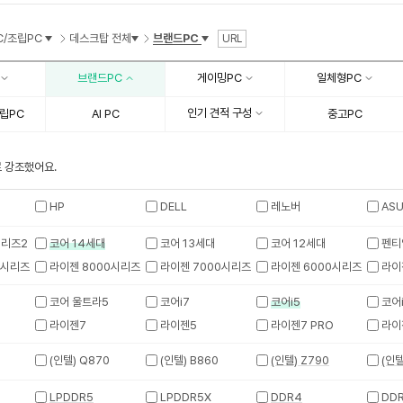
수
수
C/조립PC
데스크탑 전체
브랜드PC
URL
브랜드PC
게이밍PC
일체형PC
인기 견적 구성
립PC
AI PC
중고PC
 강조했어요.
HP
DELL
레노버
ASU
시리즈2
코어 14세대
코어 13세대
코어 12세대
펜티
0시리즈
라이젠 8000시리즈
라이젠 7000시리즈
라이젠 6000시리즈
라이
코어 울트라5
코어i7
코어i5
코어
라이젠7
라이젠5
라이젠7 PRO
라이
(인텔) Q870
(인텔) B860
(인텔) Z790
(인텔
LPDDR5
LPDDR5X
DDR4
DD