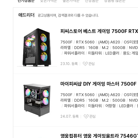
인기상품순
낮은가격순
높은가격순
신상품순
상품평 많은순
애드리더
광고상품이며, 검색결과와 다를 수 있습니다.
피씨스토어 베스트 게이밍 7500F RTX50
7500F
/
RTX 5060
/
(AMD) A620
/
OS미포
라파엘
/
DDR5
/
16GB
/
M.2
/
500GB
/
NVID
/
파워서플라이
/
미들타워
/
LED쿨러
/
용도
:
게
23.10. 등록
관심
마이피씨샵 DIY 게이밍 마스터 7500F R
7500F
/
RTX 5060
/
(AMD) A620
/
OS미포
라파엘
/
DDR5
/
16GB
/
M.2
/
500GB
/
NVID
/
파워서플라이
/
미들타워
/
어항형
/
LED쿨러
/
24.07. 등록
관심
영웅컴퓨터 영웅 게이밍울트라 7546GT R5