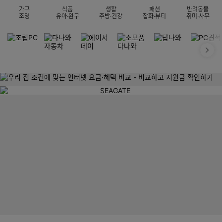
가구
식품
생활
패션
반려동물
조명
유아·완구
주방·건강
잡화·뷰티
취미·사무