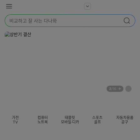
본문 바로가기
다
서
메
나
비
뉴
와
검
스
검색
색
더
어
보
를
기
입
력
해
주
세
요
배
페
2
/16
너
이
전
자
섹션 카테고리
지
체
동
보
롤
기
링
가전
컴퓨터
태블릿
스포츠
자동차용품
멈
TV
노트북
모바일·디카
골프
공구
춤