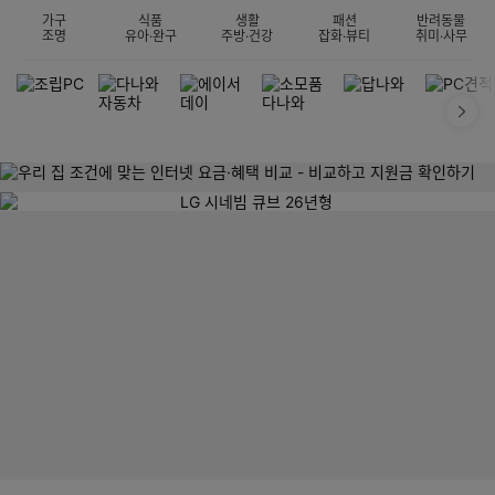
가구
식품
생활
패션
반려동물
조명
유아·완구
주방·건강
잡화·뷰티
취미·사무