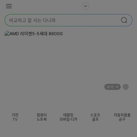
본문 바로가기
다
서
메
나
비
뉴
와
검
스
검색
색
더
어
보
를
기
입
력
해
주
세
요
배
페
3
/16
너
이
전
자
섹션 카테고리
지
체
동
보
롤
기
링
가전
컴퓨터
태블릿
스포츠
자동차용품
멈
TV
노트북
모바일·디카
골프
공구
춤