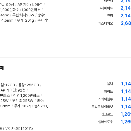
2,14
라벤더
PU
:
99점
/
AP 게이밍
:
96점
/
2,14
그라파이트
1,000만화소+1,000만화소
/
:
45W
/
무선:최대20W
/
방수
:
2,14
크림
:
4.5mm
/
무게
:
201g
/
출시가:
2,68
피스타치오
급제
1,14
블랙
램
:
12GB
/
용량
:
256GB
/
AP 게이밍
:
92점
/
1,14
화이트
00만화소
/
전면:1,200만화소
/
1,14
스카이블루
:
25W
/
무선:최대15W
/
방수
:
7.2mm
/
무게
:
167g
/
출시가: 1,
1,14
코발트 바이올렛
1,26
핑크골드
1,26
실버쉐도우
드 / 무이자 최대 10개월