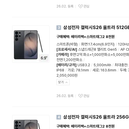
26.02. 등록
관심
삼성전자 갤럭시S26 울트라 512G
3
구매혜택: 배터리팩+스마트태그2 8천원
스마트폰(바형)
/
화면:17.4cm(6.9인치)
/
120Hz
[프로세서/AI]
스냅드래곤8 엘리트 Gen5
/
AP C
[카메라]
후면:2억 화소+1,000만화소+5,000만
전면:1,200만화소
/
[배터리/규격]
USB3.2
/
5,000mAh
/
최대충전
:
IP68
/
가로
:
78.1mm
/
세로
:
163.6mm
/
두께
:
2,050,000원
닫기
26.02. 등록
관심
삼성전자 갤럭시S26 울트라 256G
4
구매혜택: 배터리팩+스마트태그2 8천원