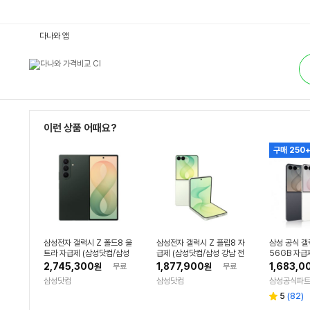
전
다나와 앱
체
보
통
기
합
:
검
다
색
나
와
가
격
비
이런 상품 어때요?
교
구매 250
삼성전자 갤럭시 Z 폴드8 울
삼성전자 갤럭시 Z 플립8 자
삼성 공식 갤
트라 자급제 (삼성닷컴/삼성
급제 (삼성닷컴/삼성 강남 전
56GB 자급
강남 전용컬러) 그린 쉐도우
용컬러) 민트 512GB SM-F
N
2,745,300
1,877,900
1,683,0
원
무료
원
무료
512GB SM-F976NDGIK
776NLGEKOO
삼성닷컴
삼성닷컴
삼성공식파트
OO
리
5
(
82
)
별
뷰
점