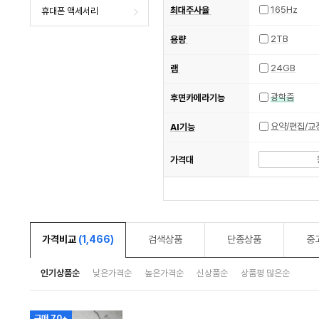
165Hz
최대주사율
휴대폰 액세서리
2TB
용량
24GB
램
광학줌
후면카메라기능
요약/편집/교
AI기능
가격대
가격비교
(1,466)
검색상품
단종상품
중
인기상품순
낮은가격순
높은가격순
신상품순
상품평 많은순
구매 70+