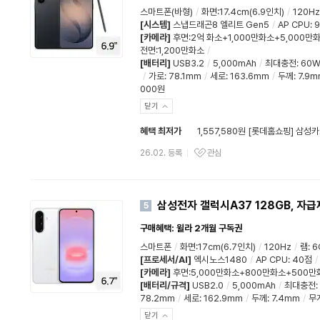
스마트폰(바형)
/
화면:17.4cm(6.9인치)
/
120Hz
[시스템]
스냅드래곤8 엘리트 Gen5
/
AP CPU
:
[카메라]
후면:2억 화소+1,000만화소+5,000만
전면:1,200만화소
/
[배터리]
USB3.2
/
5,000mAh
/
최대충전
:
60
/
가로
:
78.1mm
/
세로
:
163.6mm
/
두께
:
7.9
000원
닫기
혜택 최저가
1,557,580원 [롯데홈쇼핑] 삼성카
26.02. 등록
관심
삼성전자 갤럭시A37 128GB, 자급
5
구매혜택: 윌라 2개월 구독권
스마트폰
/
화면:17cm(6.7인치)
/
120Hz
/
램
:
6
[프로세서/AI]
엑시노스1480
/
AP CPU
:
40점
/
[카메라]
후면:5,000만화소+800만화소+500만
[배터리/규격]
USB2.0
/
5,000mAh
/
최대충전
:
78.2mm
/
세로
:
162.9mm
/
두께
:
7.4mm
/
무
닫기