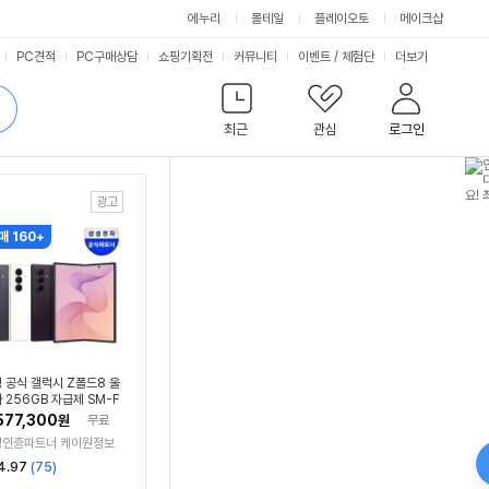
에누리
몰테일
플레이오토
메이크샵
서
PC견적
PC구매상담
쇼핑기획전
커뮤니티
이벤트
/
체험단
더보기
비
검
색
최근
관심
로그인
스
매 160+
 공식 갤럭시 Z폴드8 울
 256GB 자급제 SM-F
6N
577,300
원
무료
성인증파트너 케이원정보
리
4.97
(
75
)
뷰