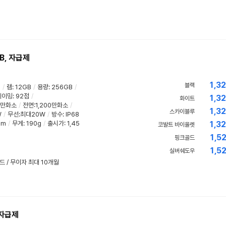
B, 자급제
1,3
블랙
z
/
램
:
12GB
/
용량
:
256GB
/
게이밍
:
92점
/
1,3
화이트
00만화소
/
전면:1,200만화소
/
1,3
스카이블루
W
/
무선:최대20W
/
방수
:
IP68
mm
/
무게
:
190g
/
출시가: 1,45
1,3
코발트 바이올렛
1,5
핑크골드
1,5
실버쉐도우
드 / 무이자 최대 10개월
 자급제