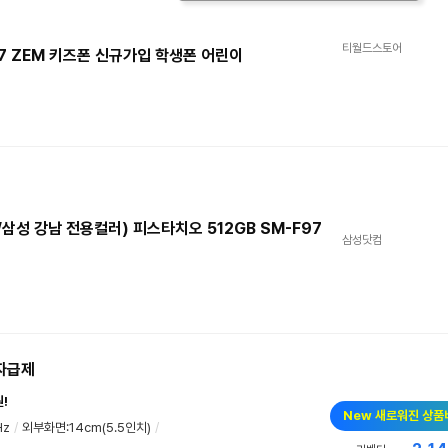
티월드스토어
17 ZEM 키즈폰 신규가입 학생폰 어린이
삼성 강남 전용컬러) 피스타치오 512GB SM-F97
삼성닷컴
 자급제
!
New 새로워진 상품
Hz
/
외부화면:14cm(5.5인치)
/