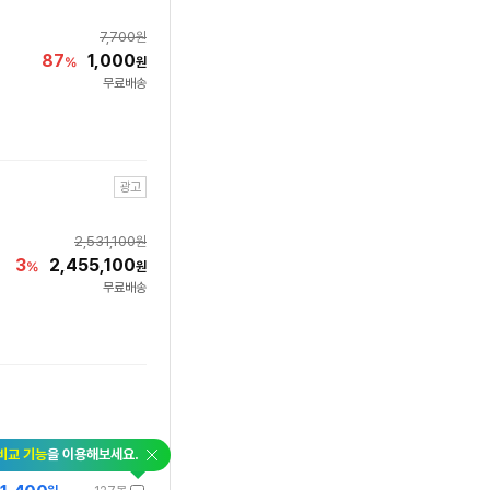
7,700
원
87
1,000
%
원
무료배송
광고
2,531,100
원
3
2,455,100
%
원
무료배송
닫
비교 기능
을 이용해보세요.
기