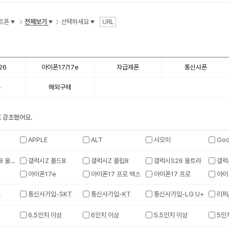
수
트폰
전체보기
선택하세요
URL
26
아이폰17/17e
자급제폰
통신사폰
폰
해외구매
 강조했어요.
APPLE
ALT
샤오미
Goo
갤럭시Z 폴드8 울트라
갤럭시Z 폴드8
갤럭시Z 플립8
갤럭시S26 울트라
갤럭
아이폰17e
아이폰17 프로 맥스
아이폰17 프로
아이
계
통신사가입-SKT
통신사가입-KT
통신사가입-LG U+
리퍼
6.5인치 이상
6인치 이상
5.5인치 이상
5인