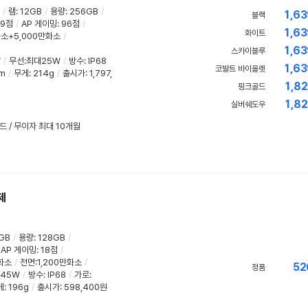
/
램
:
12GB
/
용량
:
256GB
/
1,63
블랙
99점
/
AP 게이밍
:
96점
/
1,63
화이트
화소+5,000만화소
/
1,63
스카이블루
W
/
무선:최대25W
/
방수
:
IP68
1,63
코발트 바이올렛
mm
/
무게
:
214g
/
출시가: 1,797,
1,82
핑크골드
1,82
실버쉐도우
드 / 무이자 최대 10개월
제
GB
/
용량
:
128GB
/
AP 게이밍
:
18점
/
화소
/
전면:1,200만화소
/
52
정품
45W
/
방수
:
IP68
/
가로
:
게
:
196g
/
출시가: 598,400원