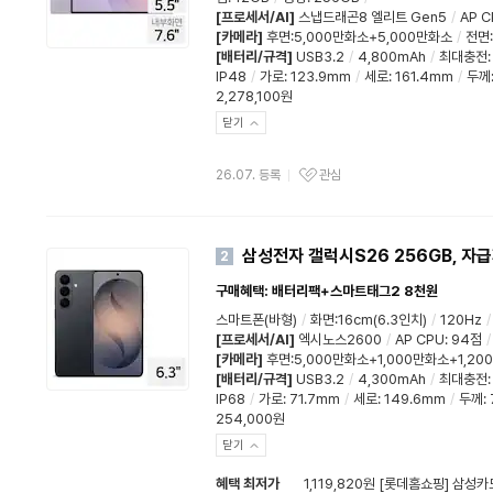
[프로세서/AI]
스냅드래곤8 엘리트 Gen5
/
AP C
[카메라]
후면:5,000만화소+5,000만화소
/
전면:
[배터리/규격]
USB3.2
/
4,800mAh
/
최대충전
IP48
/
가로
:
123.9mm
/
세로
:
161.4mm
/
두께
2,278,100원
닫기
26.07. 등록
관심
삼성전자 갤럭시S26 256GB, 자
2
구매혜택: 배터리팩+스마트태그2 8천원
스마트폰(바형)
/
화면:16cm(6.3인치)
/
120Hz
/
[프로세서/AI]
엑시노스2600
/
AP CPU
:
94점
/
[카메라]
후면:5,000만화소+1,000만화소+1,2
[배터리/규격]
USB3.2
/
4,300mAh
/
최대충전
IP68
/
가로
:
71.7mm
/
세로
:
149.6mm
/
두께
:
254,000원
닫기
혜택 최저가
1,119,820원 [롯데홈쇼핑] 삼성카