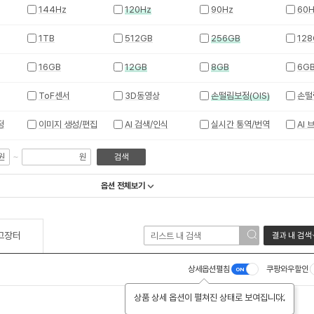
144Hz
120Hz
90Hz
60H
1TB
512GB
256GB
128
16GB
12GB
8GB
6G
ToF센서
3D동영상
손떨림보정(OIS)
손떨
정
이미지 생성/편집
AI 검색/인식
실시간 통역/번역
AI 
~
원
원
검색
옵션 전체보기
고장터
결과 내 검색
상세옵션펼침
쿠팡와우할인
상품 상세 옵션이 펼쳐진 상태로 보여집니다.
닫기