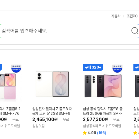
자동차
조립PC
+
구매 320+
구
럭시 Z플립8 2
삼성전자 갤럭시 Z 폴드8 자
삼성 공식 갤럭시 Z폴드8 울
삼성
제 SM-F776
급제 크림 512GB SM-F9
트라 256GB 자급제 SM-F
트라
71NZWIKOO
976N
97
00
2,455,100
2,577,300
2,
원
무료
원
무료
원
무료
너 위드모바일
삼성닷컴
삼성공식파트너 위드모바일
삼
리
4.96
(
166
)
별
별
뷰
점
점