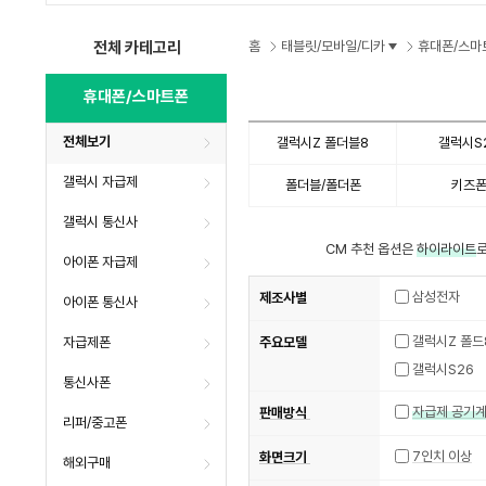
수
전체 카테고리
홈
태블릿/모바일/디카
휴대폰/스마
휴대폰/스마트폰
전체보기
갤럭시Z 폴더블8
갤럭시S
갤럭시 자급제
폴더블/폴더폰
키즈
갤럭시 통신사
CM 추천 옵션은
하이라이트
로
아이폰 자급제
삼성전자
제조사별
아이폰 통신사
자급제폰
주요모델
갤럭시S26
통신사폰
자급제 공기
판매방식
리퍼/중고폰
7인치 이상
화면크기
해외구매