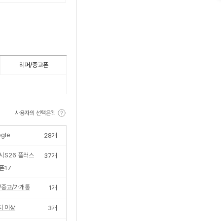
수
리퍼/중고폰
사용자의 선택은?!
gle
28
개
시S26 플러스
37
개
폰17
/중고/가개통
1
개
치 이상
3
개