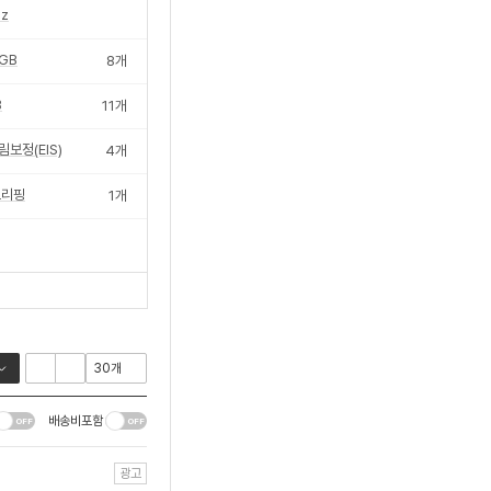
z
GB
8
개
B
11
개
림보정(EIS)
4
개
브리핑
1
개
배송비포함
광고