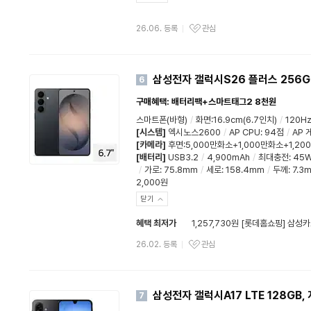
26.06. 등록
관심
삼성전자 갤럭시S26 플러스 256G
6
구매혜택: 배터리팩+스마트태그2 8천원
스마트폰(바형)
/
화면:16.9cm(6.7인치)
/
120H
[시스템]
엑시노스2600
/
AP CPU
:
94점
/
AP 
[카메라]
후면:5,000만화소+1,000만화소+1,2
[배터리]
USB3.2
/
4,900mAh
/
최대충전
:
45
/
가로
:
75.8mm
/
세로
:
158.4mm
/
두께
:
7.3
2,000원
닫기
혜택 최저가
1,257,730원 [롯데홈쇼핑] 삼성카
26.02. 등록
관심
삼성전자 갤럭시A17 LTE 128GB,
7