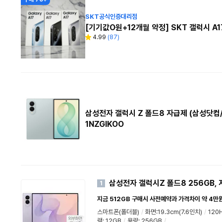
SKT공식인증대리점
[기기값O원+12개월 약정] SKT 갤럭시 A
4.99
(
87
)
별
리
점
뷰
수
삼성전자 갤럭시 Z 폴드8 자급제 (삼성닷컴/
1NZGIKOO
삼성전자 갤럭시Z 폴드8 256GB,
1
지금 512GB 구매시 사전예약과 가격차이 약 4만원
스마트폰(폴더블)
/
화면:19.3cm(7.6인치)
/
120
램
:
12GB
/
용량
:
256GB
/