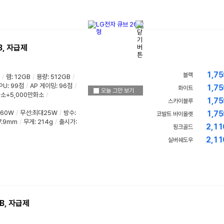
B, 자급제
1,75
블랙
/
램
:
12GB
/
용량
:
512GB
/
PU
:
99점
/
AP 게이밍
:
96점
/
1,75
화이트
오늘 그만 보기
화소+5,000만화소
/
1,75
스카이블루
60W
/
무선:최대25W
/
방수
:
1,75
코발트 바이올렛
7.9mm
/
무게
:
214g
/
출시가:
2,11
핑크골드
2,11
실버쉐도우
B, 자급제