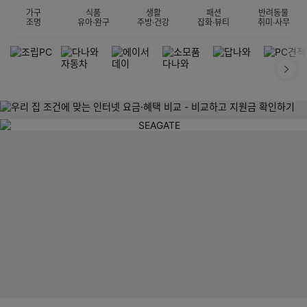
가구
식품
생활
패션
반려동물
조명
유아·완구
주방·건강
잡화·뷰티
취미·사무