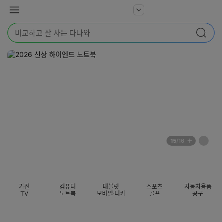
본문 바로가기
다
서
메
나
비
뉴
와
검
스
검색
색
더
어
보
를
기
입
력
해
주
세
요
배
페
15
/16
너
이
전
자
섹션 카테고리
지
체
동
보
롤
기
링
가전
컴퓨터
태블릿
스포츠
자동차용품
멈
TV
노트북
모바일·디카
골프
공구
춤