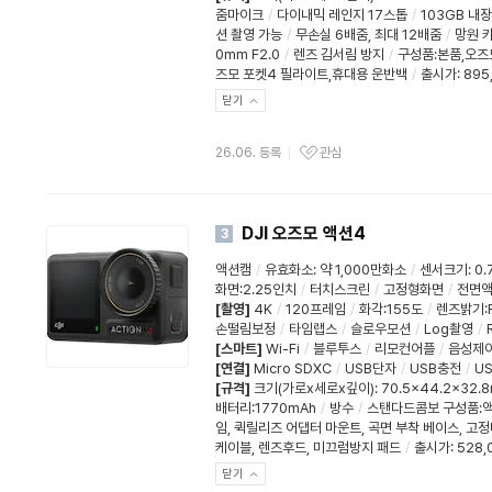
줌마이크
/
다이내믹 레인지 17스톱
/
103GB 내
션 촬영 가능
/
무손실 6배줌, 최대 12배줌
/
망원 카
0mm F2.0
/
렌즈 김서림 방지
/
구성품:본품,오즈
즈모 포켓4 필라이트,휴대용 운반백
/
출시가: 895
닫기
26.06. 등록
관심
DJI 오즈모 액션4
3
액션캠
/
유효화소
:
약 1,000만화소
/
센서크기
:
0.
화면:2.25인치
/
터치스크린
/
고정형화면
/
전면
[촬영]
4K
/
120프레임
/
화각:155도
/
렌즈밝기:F
손떨림보정
/
타임랩스
/
슬로우모션
/
Log촬영
/
[스마트]
Wi-Fi
/
블루투스
/
리모컨어플
/
음성제
[연결]
Micro SDXC
/
USB단자
/
USB충전
/
US
[규격]
크기(가로x세로x깊이)
:
70.5x44.2x32.
배터리:1770mAh
/
방수
/
스탠다드콤보 구성품:액
임, 퀵릴리즈 어댑터 마운트, 곡면 부착 베이스, 고정나사
케이블, 렌즈후드, 미끄럼방지 패드
/
출시가: 528,
닫기