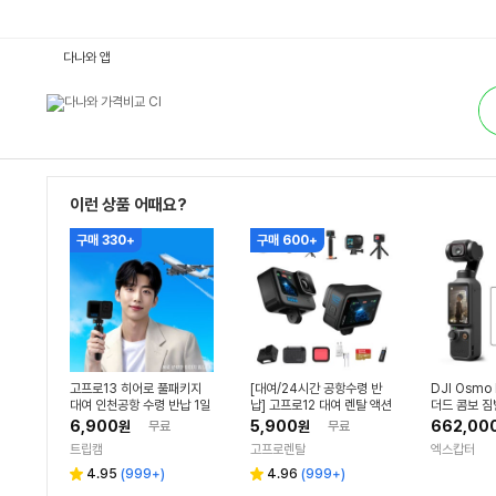
액
다나와 앱
션
캠/
통
특
합
수
검
캠
색
:
다
나
와
가
이런 상품 어때요?
격
비
구매 330+
구매 600+
교
고프로13 히어로 풀패키지
[대여/24시간 공항수령 반
DJI Osmo 
대여 인천공항 수령 반납 1일
납] 고프로12 대여 렌탈 액션
더드 콤보 짐
캠 풀패키지 인천공항 렌트 1
모 포켓4)
6,900
5,900
662,00
원
무료
원
무료
일
트립캠
고프로렌탈
엑스캅터
리
리
4.95
(
999+
)
4.96
(
999+
)
별
별
뷰
뷰
점
점