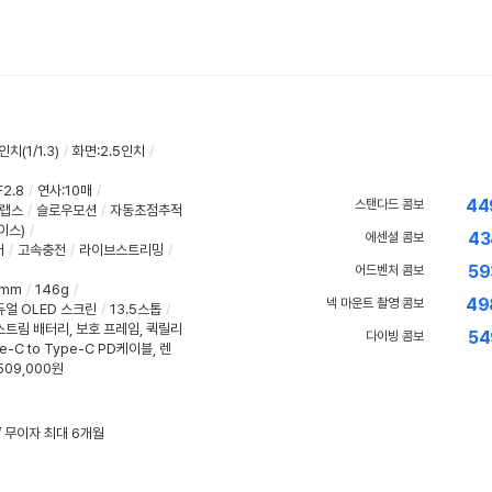
인치(1/1.3)
/
화면:2.5인치
/
2.8
/
연사:10매
/
44
스탠다드 콤보
랩스
/
슬로우모션
/
자동초점추적
이스)
/
43
에센셜 콤보
어
/
고속충전
/
라이브스트리밍
/
59
어드벤처 콤보
2mm
/
146g
/
49
넥 마운트 촬영 콤보
듀얼 OLED 스크린
/
13.5스톱
/
스트림 배터리, 보호 프레임, 퀵릴리
54
다이빙 콤보
-C to Type-C PD케이블, 렌
509,000원
/ 무이자 최대 6개월