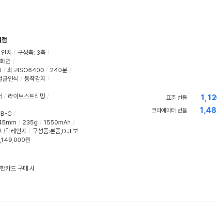
벌캠
1인치
/
구성축
:
3축
/
화면
/
t
/
최고ISO6400
/
240분
/
얼굴인식
/
동작감지
/
어
/
라이브스트리밍
/
1,12
표준 번들
1,48
크리에이터 번들
B-C
/
.45mm
/
235g
/
1550mAh
/
이나믹레인지
/
구성품:본품,DJI 보
,149,000원
 신한카드 구매 시