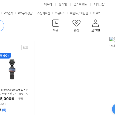
에누리
몰테일
플레이오토
메이크샵
서
PC견적
PC구매상담
쇼핑기획전
커뮤니티
이벤트
/
체험단
더보기
비
검
색
최근
관심
로그인
스
매 40+
I Osmo Pocket 4P 포
4 프로 스탠다드 콤보 -오
발-
5,000
원
무료
K코리아
리
5
(
5
)
뷰