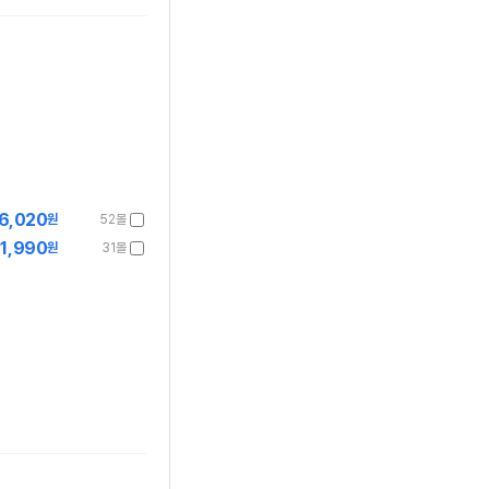
6,020
원
52몰
1,990
원
31몰