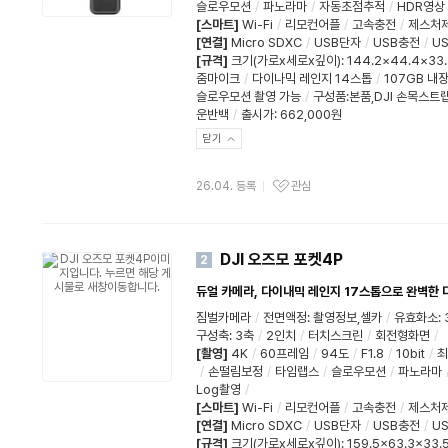
슬로우모션
/
파노라마
/
자동초점추적
/
HDR영상
[스마트]
Wi-Fi
/
리모컨어플
/
고속충전
/
제스처
[연결]
Micro SDXC
/
USB단자
/
USB충전
/
US
[규격]
크기(가로x세로x깊이)
:
144.2×44.4×33
줌마이크
/
다이나믹 레인지 14스톱
/
107GB 내
슬로우모션 촬영 가능
/
구성품:본품,DJI 손목스트
운반백
/
출시가: 662,000원
닫기
26.04. 등록
관심
DJI 오즈모 포켓4P
2
듀얼 카메라, 다이내믹 레인지 17스톱으로 완벽한 
짐벌카메라
/
전면액정
:
촬영정보,셀카
/
유효화소
:
구성축
:
3축
/
2인치
/
터치스크린
/
회전형화면
/
[촬영]
4K
/
60프레임
/
94도
/
F1.8
/
10bit
/
최
/
손떨림보정
/
타임랩스
/
슬로우모션
/
파노라마
Log촬영
/
[스마트]
Wi-Fi
/
리모컨어플
/
고속충전
/
제스처
[연결]
Micro SDXC
/
USB단자
/
USB충전
/
US
[규격]
크기(가로x세로x깊이)
:
159.5x63.3x33