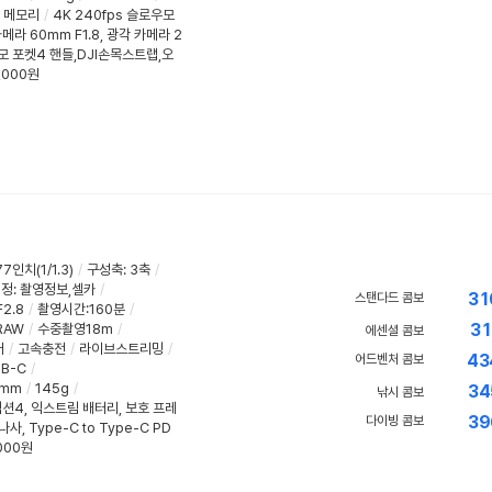
장 메모리
/
4K 240fps 슬로우모
메라 60mm F1.8, 광각 카메라 2
모 포켓4 핸들,DJI손목스트랩,오
,000원
77인치(1/1.3)
/
구성축
:
3축
/
액정
:
촬영정보,셀카
/
31
스탠다드 콤보
2.8
/
촬영시간:160분
/
31
RAW
/
수중촬영18m
/
에센셜 콤보
어
/
고속충전
/
라이브스트리밍
/
43
어드벤처 콤보
B-C
/
8mm
/
145g
/
34
낚시 콤보
션4, 익스트림 배터리, 보호 프레
39
다이빙 콤보
, Type-C to Type-C PD
000원