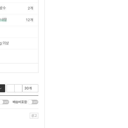
방수
2
개
S내장
12
개
g 이상
배송비포함
광고