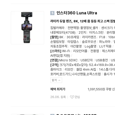
인스타360 Luna Ultra
5
라이카 듀얼 렌즈, 8K, 12배 줌 등등 최고 스펙 짐
짐벌카메라
/
전면액정
:
촬영정보,셀카
/
센서크기
:
내장메모리(47GB)
/
2인치
/
터치스크린
/
분리형
[촬영]
8K
/
30프레임
/
라이카렌즈
/
F1.8
/
10bi
손떨림보정
/
타임랩스
/
슬로우모션
/
파노라마
/
자동초점추적
/
야간촬영
/
Log촬영
/
LUT적용
/
[스마트]
Wi-Fi
/
리모컨어플
/
전용앱
/
제스처제
AI편집(앱 지원)
/
[연결]
Micro SDXC
/
USB단자
/
USB충전
/
US
[규격]
크기(가로x세로x깊이)
:
52.4×169.9×38
줌마이크
/
리모컨
/
퀄컴 4nm AI칩
/
14스톱 다
호커버,윈드가드,나사산핸들,손목스트랩
/
출시가: 1
닫기
혜택 최저가
1,091,550원 쿠팡
와우할인가
26.06. 등록
관심