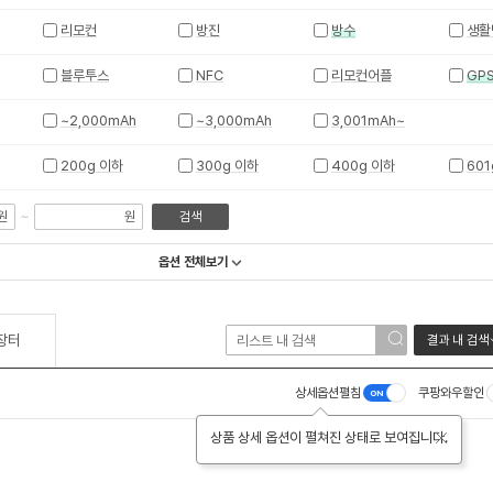
리모컨
방진
방수
생활
블루투스
NFC
리모컨어플
GP
~2,000mAh
~3,000mAh
3,001mAh~
200g 이하
300g 이하
400g 이하
601
~
원
원
검색
옵션 전체보기
장터
결과 내 검색
상세옵션펼침
쿠팡와우할인
상품 상세 옵션이 펼쳐진 상태로 보여집니다.
닫기