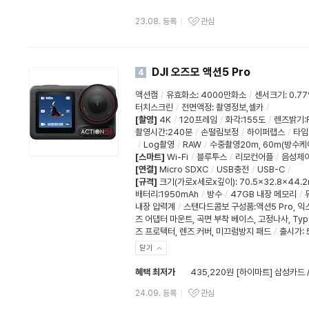
23.08. 등록
관심
DJI 오즈모 액션5 Pro
4
액션캠
/
유효화소
:
4000만화소
/
센서크기
:
0.77
터치스크린
/
전면액정
:
촬영정보,셀카
/
[촬영]
4K
/
120프레임
/
화각:155도
/
렌즈밝기:F
촬영시간:240분
/
손떨림보정
/
하이퍼랩스
/
타임
/
Log촬영
/
RAW
/
수중촬영20m, 60m(방수케
[스마트]
Wi-Fi
/
블루투스
/
리모컨어플
/
음성제
[연결]
Micro SDXC
/
USB충전
/
USB-C
/
[규격]
크기(가로x세로x깊이)
:
70.5x32.8x44.
배터리:1950mAh
/
방수
/
47GB 내장 메모리
/
내장 압력계
/
스탠다드콤보 구성품:액션5 Pro, 익
즈 어댑터 마운트, 곡면 부착 베이스, 고정나사, Type
즈 프로텍터, 렌즈 커버, 미끄럼방지 패드
/
출시가: 
닫기
혜택 최저가
435,220원 [하이마트] 삼성카드 
24.09. 등록
관심