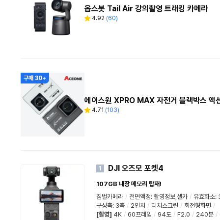
옵스봇 Tail Air 강의촬영 트래킹 카메라
4.92
(
60
)
별
리
점
뷰
수
구매 30+
에이스원 XPRO MAX 자전거 블랙박스 
4.71
(
103
)
별
리
점
뷰
수
DJI 오즈모 포켓4
1
107GB 내장 메모리 탑재!
짐벌카메라
/
전면액정
:
촬영정보,셀카
/
유효화소
:
구성축
:
3축
/
2인치
/
터치스크린
/
회전형화면
/
[촬영]
4K
/
60프레임
/
94도
/
F2.0
/
240분
/