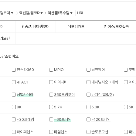
수
수
/캠코더
액션캠/캠코더
액션캠/특수캠
URL
코더
방송/시네마캠코더
메모리카드
케이스/보호필름
/리모컨
 강조했어요.
인스타360
MPIO
팅크웨어
포팩
4FACT
아이나비
내셔널지오그래픽
에이
짐벌카메라
360도캠코더
바디캠(클립형)
8K
5.7K
5.3K
5K
~30프레임
~60프레임
~120프레임
하이퍼랩스
타임랩스
슬로우모션
파노