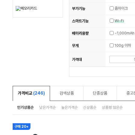
줌마이크
부가기능
Wi-Fi
스마트기능
~1,000mAh
배터리용량
100g 이하
무게
가격대
가격비교
(246)
검색상품
단종상품
중고
인기상품순
낮은가격순
높은가격순
신상품순
상품평 많은순
구매 20+