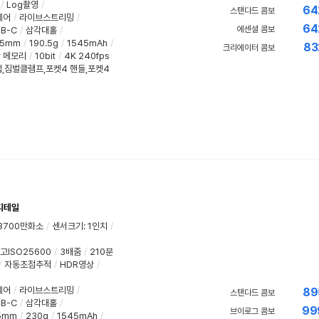
/
Log촬영
/
64
스탠다드 콤보
제어
/
라이브스트리밍
/
64
에센셜 콤보
B-C
/
삼각대홀
/
.5mm
/
190.5g
/
1545mAh
/
83
크리에이터 콤보
장 메모리
/
10bit
/
4K 240fps
랩,짐벌클램프,포켓4 핸들,포켓4
디테일
3700만화소
/
센서크기
:
1인치
/
고ISO25600
/
3배줌
/
210분
/
자동초점추적
/
HDR영상
/
제어
/
라이브스트리밍
/
89
스탠다드 콤보
B-C
/
삼각대홀
/
99
브이로그 콤보
.5mm
/
230g
/
1545mAh
/