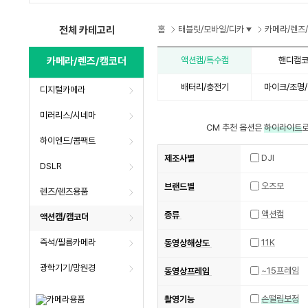
수
수
전체 카테고리
홈
태블릿/모바일/디카
카메라/렌즈
카메라/렌즈/캠코더
액션캠/특수캠
핸디캠
배터리/충전기
마이크/조명
디지털카메라
미러리스/시네마
CM 추천 옵션은
하이라이트
로
하이엔드/콤팩트
DJI
제조사별
DSLR
오즈모
브랜드별
렌즈/렌즈용품
액션캠
종류
액션캠/캠코더
즉석/필름카메라
11K
동영상해상도
광학기기/망원경
~15프레임
동영상프레임
손떨림보정
촬영기능