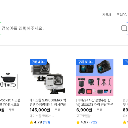
자동차
조립PC
구매 40+
구매 610+
구
Pocket 4 스탠
에이스원 SJ9000MAX 액
[대여/24시간 공항수령 반
DJ
벌 카메라 (오즈
션캠 대용량배터리 장시간촬
납] 고프로13 대여 렌탈 액션
켓 
영 건설 산업 바디캠 보디캠
캠 풀패키지 인천공항 렌트 1
늘출
0
145,000
6,900
89
원
무료
원
무료
원
무료
카메라
일
에이스원 코리아 공식쇼핑몰
고프로렌탈
G
리
리
4.78
(
131
)
4.97
(
722
)
별
별
별
뷰
뷰
점
점
점