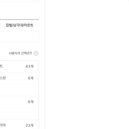
수
짐벌/삼각대/마운트
사용자의 선택은?!
트
43
개
스원
6
개
6
개
라마
23
개