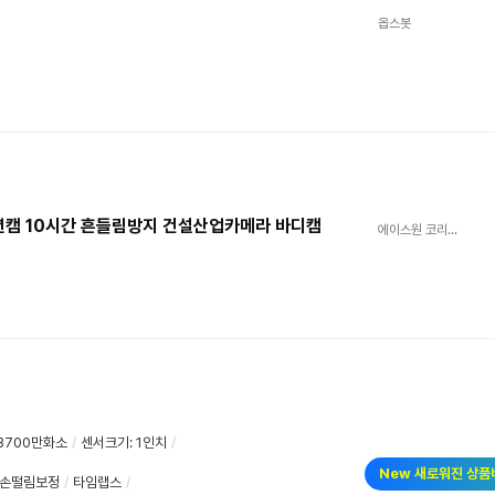
옵스봇
액션캠 10시간 흔들림방지 건설산업카메라 바디캠
에이스원 코리아 공식쇼핑몰
3700만화소
/
센서크기
:
1인치
/
New 새로워진 상품
손떨림보정
/
타임랩스
/