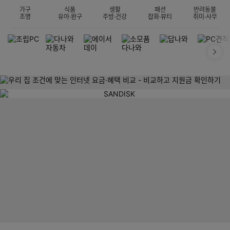
가구
식품
생활
패션
반려동물
조명
유아·완구
주방·건강
잡화·뷰티
취미·사무