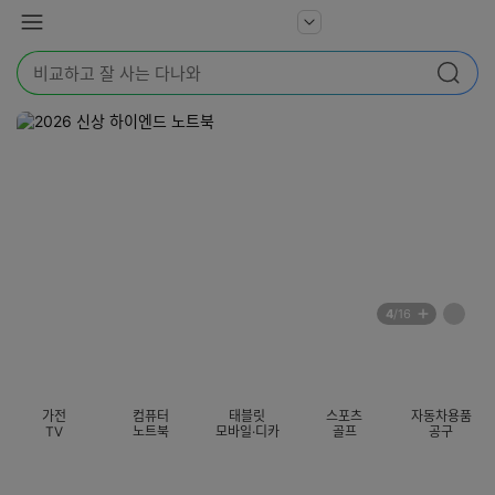
본문 바로가기
다
서
메
나
비
뉴
와
검
스
검색
색
더
어
보
를
기
입
력
해
주
세
요
배
페
4
/16
너
이
전
자
섹션 카테고리
지
체
동
보
롤
기
링
가전
컴퓨터
태블릿
스포츠
자동차용품
멈
TV
노트북
모바일·디카
골프
공구
춤