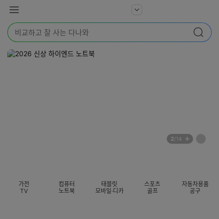
본문 바로가기
다
서
메
나
비
뉴
와
검
스
검색
색
더
어
보
를
기
입
력
해
주
세
요
배
페
2
/14
너
이
전
자
섹션 카테고리
지
체
동
보
롤
기
링
가전
컴퓨터
태블릿
스포츠
자동차용품
멈
TV
노트북
모바일·디카
골프
공구
춤