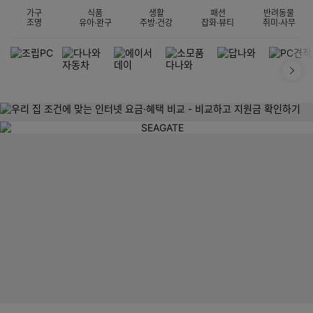
가구
식품
생활
패션
반려동물
조명
유아·완구
주방·건강
잡화·뷰티
취미·사무