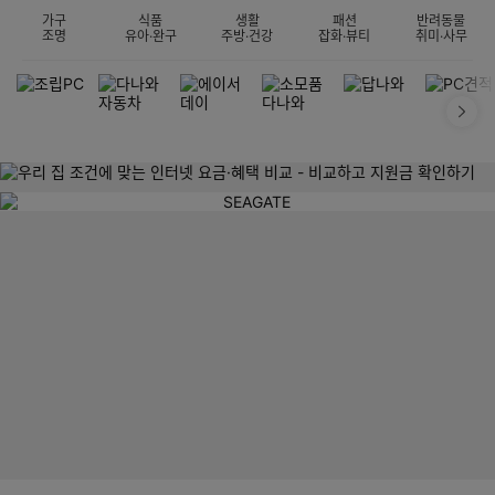
가구
식품
생활
패션
반려동물
조명
유아·완구
주방·건강
잡화·뷰티
취미·사무