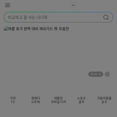
본문 바로가기
다
서
메
나
비
뉴
와
검
스
검색
색
더
어
보
를
기
입
력
해
주
세
요
배
페
11
/16
너
이
전
자
섹션 카테고리
지
체
동
보
롤
기
링
가전
컴퓨터
태블릿
스포츠
자동차용품
멈
TV
노트북
모바일·디카
골프
공구
춤