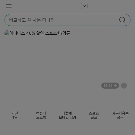
본문 바로가기
다
서
메
나
비
뉴
와
검
스
검색
색
더
어
보
를
기
입
력
해
주
세
요
배
페
14
/14
너
이
전
자
섹션 카테고리
지
체
동
보
롤
기
링
가전
컴퓨터
태블릿
스포츠
자동차용품
멈
TV
노트북
모바일·디카
골프
공구
춤