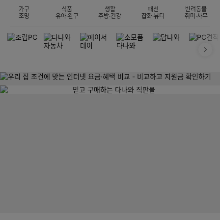
가구
식품
생활
패션
반려동물
조명
유아·완구
주방·건강
잡화·뷰티
취미·사무