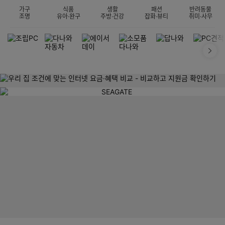
가구
식품
생활
패션
반려동물
조명
유아·완구
주방·건강
잡화·뷰티
취미·사무