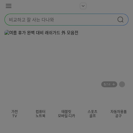
본문 바로가기
다
서
메
나
비
뉴
와
검
스
검색
색
더
어
보
를
기
입
력
해
주
세
요
배
페
5
/14
너
이
전
자
섹션 카테고리
지
체
동
보
롤
기
링
가전
컴퓨터
태블릿
스포츠
자동차용품
멈
TV
노트북
모바일·디카
골프
공구
춤