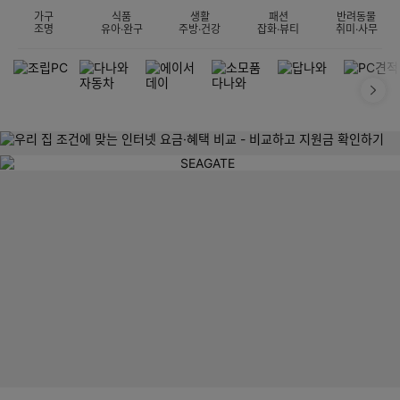
가구
식품
생활
패션
반려동물
조명
유아·완구
주방·건강
잡화·뷰티
취미·사무