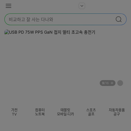
본문 바로가기
다
서
메
나
비
뉴
와
검
스
검색
색
더
어
보
를
기
입
력
해
주
세
요
배
페
9
/16
너
이
전
자
섹션 카테고리
지
체
동
보
롤
기
링
가전
컴퓨터
태블릿
스포츠
자동차용품
멈
TV
노트북
모바일·디카
골프
공구
춤