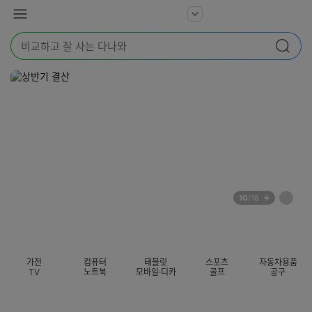
본문 바로가기
다
서
메
나
비
뉴
와
검
스
검색
색
더
어
보
를
기
입
력
해
주
세
요
배
페
10
/16
너
이
전
자
섹션 카테고리
지
체
동
보
롤
기
링
가전
컴퓨터
태블릿
스포츠
자동차용품
멈
TV
노트북
모바일·디카
골프
공구
춤