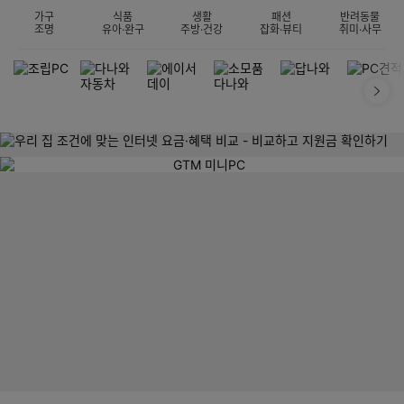
가구
식품
생활
패션
반려동물
조명
유아·완구
주방·건강
잡화·뷰티
취미·사무