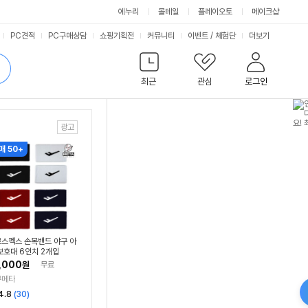
에누리
몰테일
플레이오토
메이크샵
서
PC견적
PC구매상담
쇼핑기획전
커뮤니티
이벤트
/
체험단
더보기
비
검
색
최근
관심
로그인
스
매 50+
스펙스 손목밴드 야구 아
보호대 6인치 2개입
,000
원
무료
구메타
리
4.8
(
30
)
뷰