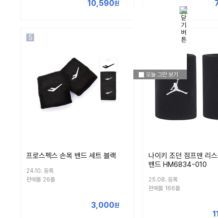
10,590
원
5
6
오늘 그만 보기
프로스펙스 손목 밴드 세트 블랙
나이키 조던 점프맨 리스
밴드 HM6834-010
24.10. 등록
판매몰
26몰
25.08. 등록
판매몰
166몰
3,000
원
1