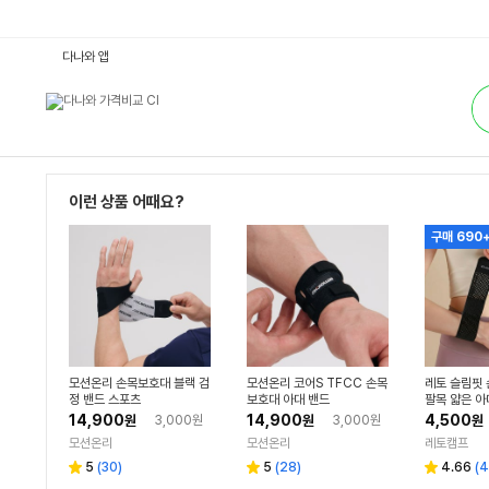
손
다나와 앱
목
밴
통
드
합
:
검
다
색
나
와
가
격
비
이런 상품 어때요?
교
구매 690
모션온리 손목보호대 블랙 검
모션온리 코어S TFCC 손목
레토 슬림핏
정 밴드 스포츠
보호대 아대 밴드
팔목 얇은 아
B07
14,900
14,900
4,500
원
3,000원
원
3,000원
원
모션온리
모션온리
레토캠프
리
리
리
5
(
30
)
5
(
28
)
4.66
(
4
별
별
별
뷰
뷰
뷰
점
점
점