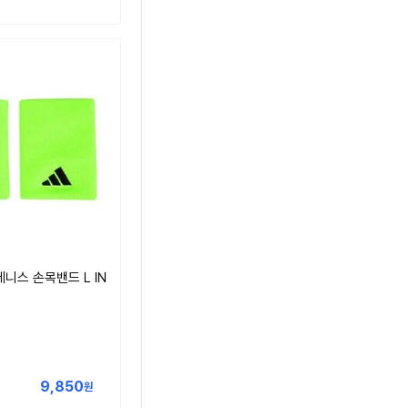
니스 손목밴드 L IN
9,850
원