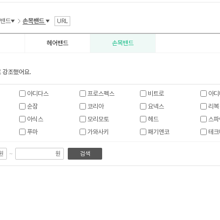
수
수
어밴드
손목밴드
URL
헤어밴드
손목밴드
 강조했어요.
아디다스
프로스펙스
비트로
아디
순잠
코리아
요넥스
리복
아식스
모리모토
헤드
스파
푸마
가와사키
패기앤코
테크
~
원
원
검색