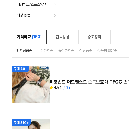
러닝벨트/스포츠양말
러닝 용품
가격비교
(153)
검색상품
중고장터
인기상품순
낮은가격순
높은가격순
신상품순
상품평 많은순
구매 60+
피코밴드 어드밴스드 손목보호대 TFCC 손
4.54
(
433
)
별
리
점
뷰
수
구매 310+