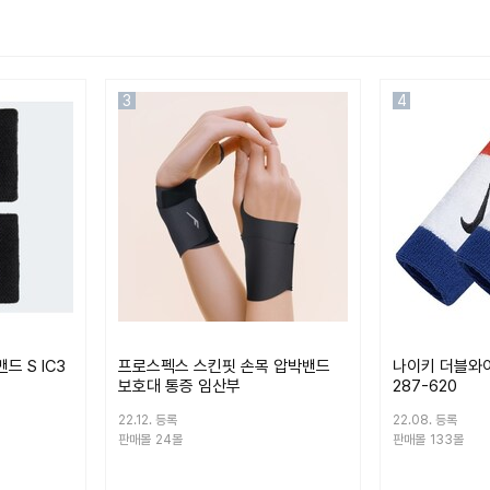
3
4
 S IC3
프로스펙스 스킨핏 손목 압박밴드
나이키 더블와이
보호대 통증 임산부
287-620
22.12. 등록
22.08. 등록
판매몰
24몰
판매몰
133몰