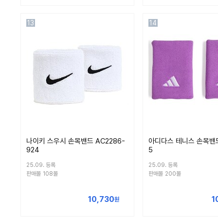
13
14
나이키 스우시 손목밴드 AC2286-
아디다스 테니스 손목밴드 
924
5
25.09. 등록
25.09. 등록
판매몰
108몰
판매몰
200몰
10,730
1
원