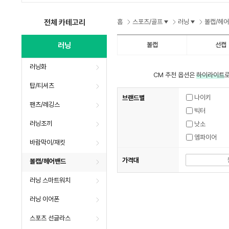
수
수
수
전체 카테고리
홈
스포츠/골프
러닝
볼캡/헤
러닝
볼캡
선캡
러닝화
CM 추천 옵션은
하이라이트
로
탑/티셔츠
나이키
브랜드별
팬츠/레깅스
빅터
러닝조끼
낫소
엠파이어
바람막이/재킷
가격대
볼캡/헤어밴드
러닝 스마트워치
러닝 이어폰
스포츠 선글라스