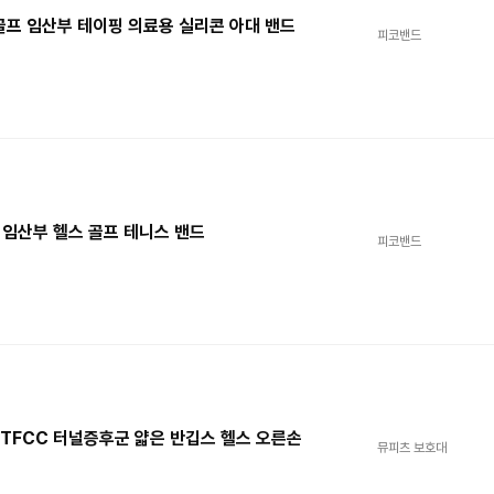
 골프 임산부 테이핑 의료용 실리콘 아대 밴드
피코밴드
 임산부 헬스 골프 테니스 밴드
피코밴드
TFCC 터널증후군 얇은 반깁스 헬스 오른손
뮤피츠 보호대