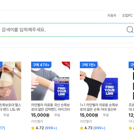
자동차
조립PC
+
구매 470+
구매 1천+
구
 손목보호대 헬스
라인벨라 의료용 국산 손목보
1+1 라인벨라 의료용 손목보
프로
대 밴드 LSL-W
호대 얇은 압박밴드 라이크라
호대 얇은 손목 아대 임산부
대 
임산부 출산 손목아대 XS 양
팔목 압박밴드 S 블랙
15,000
15,000
12
무료
원
무료
원
무료
손
라인벨라
라인벨라
야
리
리
17
)
4.72
(
999+
)
4.73
(
999+
)
별
별
별
뷰
뷰
점
점
점