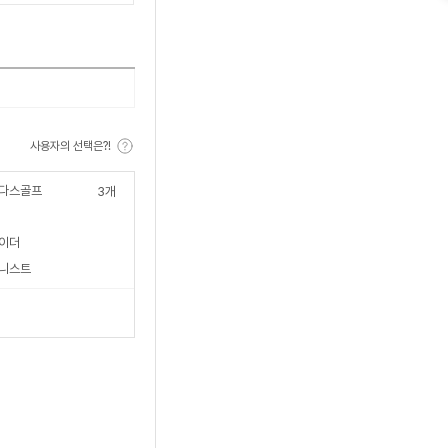
수
사용자의 선택은?!
다스골프
3
개
이더
니스트