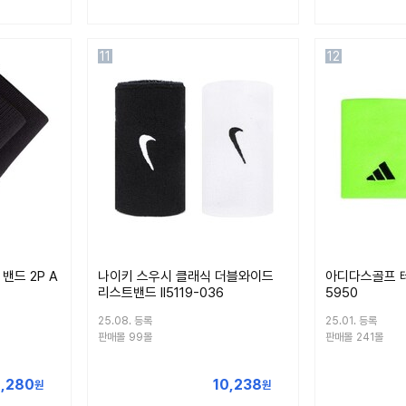
11
12
밴드 2P A
나이키 스우시 클래식 더블와이드
아디다스골프 테
리스트밴드 II5119-036
5950
25.08. 등록
25.01. 등록
판매몰
99몰
판매몰
241몰
,280
10,238
원
원