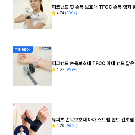
피코밴드 핏 손목 보호대 TFCC 손목 염좌
4.74
(
999+
)
별
리
점
뷰
수
구매 990+
피코밴드 손목보호대 TFCC 아대 밴드 얇은
4.67
(
999+
)
별
리
점
뷰
수
뮤피츠 손목보호대 아대 스트랩 밴드 건초염 
4.79
(
999+
)
별
리
점
뷰