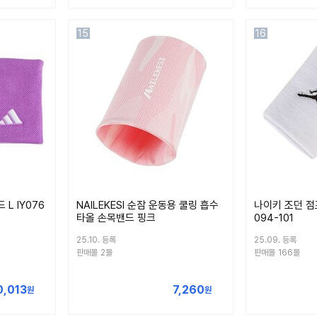
15
16
L IY076
NAILEKESI 순잠 운동용 쿨링 흡수
나이키 조던 점
타올 손목밴드 핑크
094-101
25.10. 등록
25.09. 등록
판매몰
2몰
판매몰
166몰
0,013
7,260
원
원