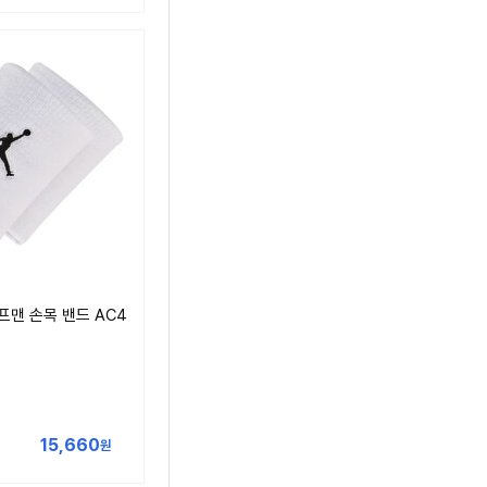
프맨 손목 밴드 AC4
15,660
원