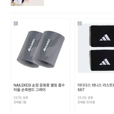
수
1
2
NAILEKESI 순잠 운동용 쿨링 흡수
아디다스 테니스 리스트밴드
타올 손목밴드 그레이
567
25.10. 등록
25.08. 등록
판매몰
1몰
판매몰
506몰