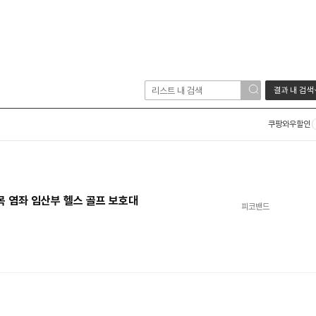
결과 내 검색
쿠팡와우할인
목 염좌 임산부 헬스 골프 보호대
피코밴드