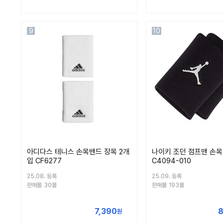
9
10
아디다스 테니스 손목밴드 장목 2개
나이키 조던 점프맨 손목 
입 CF6277
C4094-010
25.08. 등록
25.09. 등록
판매몰
30몰
판매몰
193몰
7,390
8
원