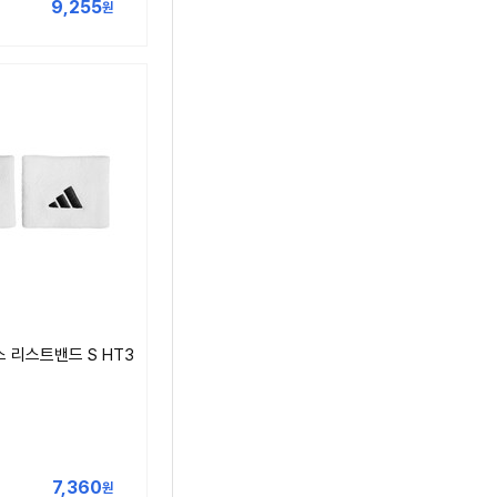
9,255
원
 리스트밴드 S HT3
7,360
원