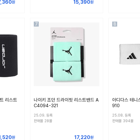
7,360
15,390
원
원
7
8
트 리스트
나이키 조던 드라이핏 리스트밴드 A
아디다스 테니스
C4094-321
910
25.09. 등록
25.08. 등록
판매몰
28몰
판매몰
394몰
1,520
17,220
원
원