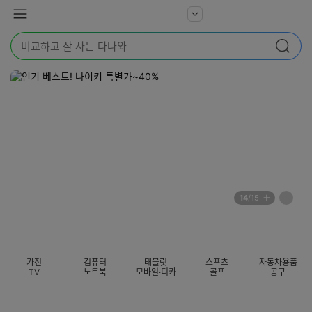
본문 바로가기
다
서
메
나
비
뉴
와
검
스
검색
색
더
어
보
를
기
입
력
해
주
세
요
배
페
14
/15
너
이
전
자
섹션 카테고리
지
체
동
보
롤
기
링
가전
컴퓨터
태블릿
스포츠
자동차용품
멈
TV
노트북
모바일·디카
골프
공구
춤