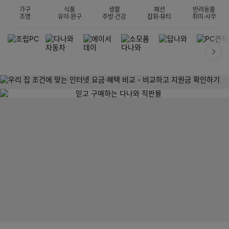
가구
식품
생활
패션
반려동물
조명
유아·완구
주방·건강
잡화·뷰티
취미·사무