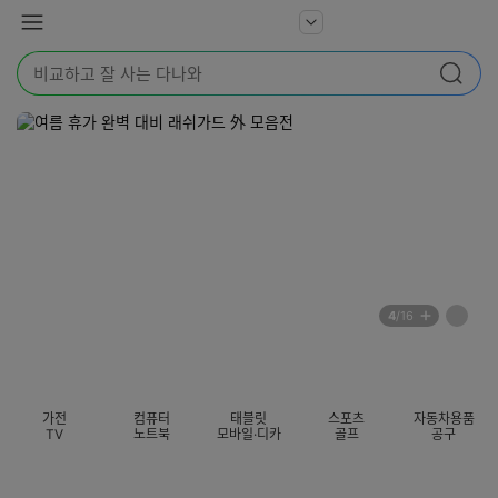
본문 바로가기
다
서
메
나
비
뉴
와
검
스
검색
색
더
어
보
를
기
입
력
해
주
세
요
배
페
4
/16
너
이
전
자
섹션 카테고리
지
체
동
보
롤
기
링
가전
컴퓨터
태블릿
스포츠
자동차용품
멈
TV
노트북
모바일·디카
골프
공구
춤