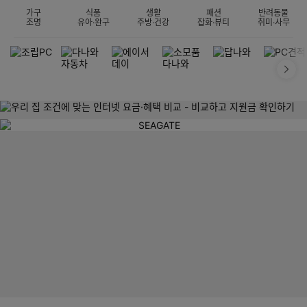
가구
식품
생활
패션
반려동물
조명
유아·완구
주방·건강
잡화·뷰티
취미·사무