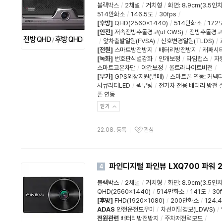
블랙박스
/
2채널
/
거치형
/
화면
:
8.9cm(3.5인치
514만화소
/
146.5도
/
30fps
/
[후방]
QHD(2560x1440)
/
514만화소
/
172
[안전]
저속전방추돌경고(uFCWS)
/
전방추돌경고(
/
앞차출발알림(FVSA)
/
신호변경알림(TLDS)
/
[전원]
스마트방전방지
/
배터리방전방지
/
캐패시
[녹화]
번호판식별강화
/
안개보정
/
타임랩스
/
자
스마트고온차단
/
야간보정
/
울트라나이트비전
/
[부가]
GPS외장지원(별매)
/
스마트폰 연동
:
커넥티
시큐리티LED
/
퀵부팅
/
전기차 전용 배터리 방전 
폰 연동
닫기
22.08. 등록
관심
파인디지털 파인뷰 LXQ700 파워 
4
블랙박스
/
2채널
/
거치형
/
화면
:
8.9cm(3.5인치
QHD(2560x1440)
/
514만화소
/
141도
/
30
[후방]
FHD(1920x1080)
/
200만화소
/
124.
ADAS
안전운전도우미
/
차선이탈경보(LDWS)
/
전원관련
배터리방전방지
/
주차저전력모드
/