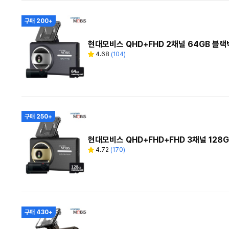
구매 200+
현대모비스 QHD+FHD 2채널 64GB 블랙
4.68
(
104
)
별
리
점
뷰
수
구매 250+
현대모비스 QHD+FHD+FHD 3채널 128G
4.72
(
170
)
별
리
점
뷰
수
구매 430+