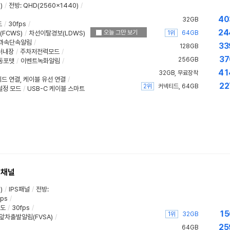
)
/
전방
:
QHD(2560x1440)
/
40
32GB
도
/
30fps
/
24
오늘 그만 보기
1위
FCWS)
/
차선이탈경보(LDWS)
64GB
과속단속알림
/
33
128GB
터내장
/
주차저전력모드
/
37
256GB
동포맷
/
이벤트녹화알림
/
41
32GB, 무료장착
드 연결
,
케이블 유선 연결
/
22
2위
커넥티드, 64GB
설정 모드
/
USB-C 케이블 스마트
2채널
)
/
IPS패널
/
전방
:
fps
/
4도
/
30fps
/
15
1위
32GB
앞차출발알림(FVSA)
/
25
64GB