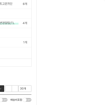
트고온차단
8
개
신호변경알림(TLDS)
4
개
1
개
배송비포함