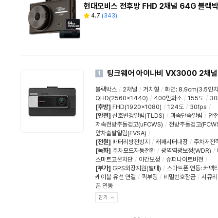
현대모비스 전후방 FHD 2채널 64G 블랙박
4.7
(
343
)
별
리
점
뷰
수
팅크웨어 아이나비 VX3000 2채널
1
블랙박스
/
2채널
/
거치형
/
화면
:
8.9cm(3.5인치
QHD(2560x1440)
/
400만화소
/
155도
/
30
[후방]
FHD(1920x1080)
/
124도
/
30fps
/
[안전]
신호변경알림(TLDS)
/
과속단속알림
/
안
저속전방추돌경고(uFCWS)
/
전방추돌경고(FCWS
앞차출발알림(FVSA)
/
[전원]
배터리방전방지
/
캐패시터내장
/
주차저전
[녹화]
주차모드자동전환
/
광역역광보정(WDR)
/
스마트고온차단
/
야간보정
/
슈퍼나이트비전
/
[부가]
GPS외장지원(별매)
/
스마트폰 연동
:
커넥티
케이블 유선 연결
/
퀵부팅
/
비밀번호잠금
/
시큐리
폰 연동
닫기