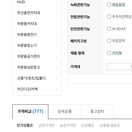
HUD
페달촬영
녹화관련기능
무선충전거치대
주차저전력모
전원관련기능
차량용거치대
AI ADAS
안전관련기능
차량용충전기
무료장착
패키지구분
차량용청소기
거치형
제품 형태
차량용공기관리
가격대
차량용냉온장고
선풍기/포트/컵홀더
카오디오/카팩
가격비교
(777)
검색상품
중고장터
인기상품순
낮은가격순
높은가격순
신상품순
상품평 많은순