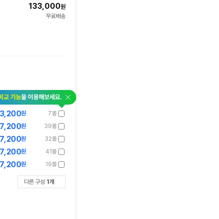
133,000
원
무료배송
닫
비교 기능
을 이용해보세요.
기
3,200
원
7몰
7,200
원
39몰
7,200
원
32몰
7,200
원
41몰
7,200
원
19몰
다른 구성
1
개