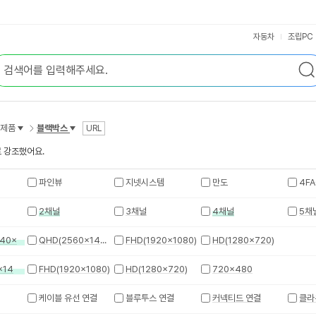
자동차
조립PC
자제품
블랙박스
URL
 강조했어요.
파인뷰
지넷시스템
만도
4FA
2채널
3채널
4채널
5채
UHD 4K(3840x2160)
QHD(2560x1440)
FHD(1920x1080)
HD(1280x720)
QHD(2560x1440)
FHD(1920x1080)
HD(1280x720)
720x480
케이블 유선 연결
블루투스 연결
커넥티드 연결
클라