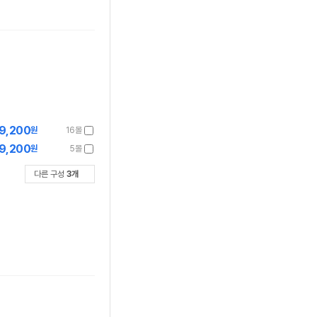
9,200
원
16몰
9,200
원
5몰
다른 구성
3
개