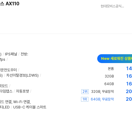
스 AX110
현대모비스공식스토어
)
/
IPS패널
/
전방
:
New 새로워진 상품
fps
/
14
본품
전운전도우미
/
)
/
차선이탈경보(LDWS)
/
16
32GB
16
64GB
력모드
/
20
타임랩스
/
자동포맷
/
2위
32GB, 무료장착
20
1위
64GB, 무료장착
드 연결
,
Wi-Fi 연결
,
티LED
/
USB-C 케이블 스마트