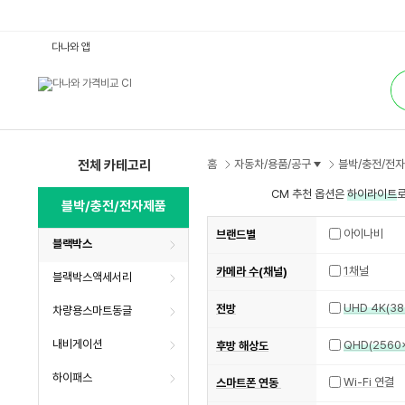
블
다나와 앱
랙
박
통
스
합
:
검
다
색
나
와
가
격
비
전체 카테고리
홈
자동차/용품/공구
블박/충전/전
교
CM 추천 옵션은
하이라이트
로
블박/충전/전자제품
아이나비
브랜드별
블랙박스
1채널
카메라 수(채널)
블랙박스액세서리
전방
차량용스마트동글
내비게이션
후방 해상도
하이패스
Wi-Fi 연결
스마트폰 연동