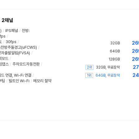
 2채널
)
/
IPS패널
/
전방
:
fps
/
도
/
30fps
/
26
32GB
전방추돌경고(uFCWS)
/
26
64GB
앞차출발알림(FVSA)
/
력모드
/
26
128GB
임랩스
/
주차모드자동전환
/
27
2위
32GB, 무료장착
24
드 연결
,
Wi-Fi 연결
/
1위
64GB, 무료장착
부팅
/
빌트인 Wi-Fi
/
메모리 절약