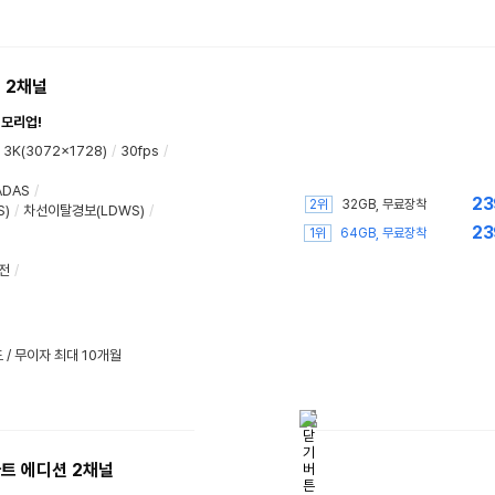
 2채널
메모리업!
 3K(3072x1728)
/
30fps
/
 ADAS
/
23
2위
32GB, 무료장착
)
/
차선이탈경보(LDWS)
/
23
1위
64GB, 무료장착
전
/
 / 무이자 최대 10개월
마트 에디션 2채널