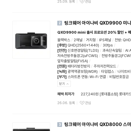
25.09. 등록
관심
팅크웨어 아이나비 QXD9900 미니
2
QXD9900 mini 출시 프로모션 20% 할인 + 
블랙박스
/
2채널
/
거치형
/
IPS패널
/
전방
:
QHD
[후방]
QHD(2560x1440)
/
30fps
/
[안전]
신호변경알림(TLDS)
/
과속단속알림
/
AI
저속전방추돌경고(uFCWS)
/
전방추돌경고(FCWS
앞차출발알림(FVSA)
/
[전원]
배터리방전방지
/
주차저전력모드
/
[녹화]
광역역광보정(WDR)
/
타임랩스
/
나이트비
[부가]
스마트폰 연동
:
Wi-Fi 연결
/
비밀번호잠금
닫기
혜택 최저가
227,240원 [롯데홈쇼핑] 롯데카드
26.06. 등록
관심
팅크웨어 아이나비 QXD8000 스
3