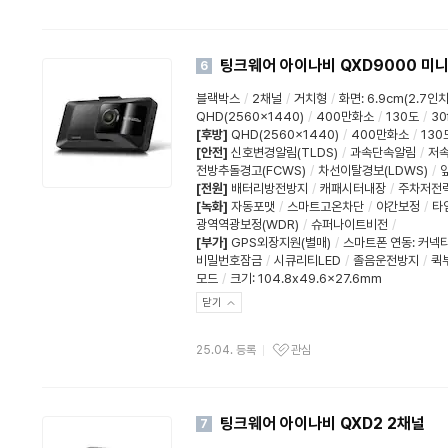
팅크웨어 아이나비 QXD9000 미니
6
블랙박스
/
2채널
/
거치형
/
화면
:
6.9cm(2.7인치
QHD(2560x1440)
/
400만화소
/
130도
/
30
[후방]
QHD(2560x1440)
/
400만화소
/
130
[안전]
신호변경알림(TLDS)
/
과속단속알림
/
저속
전방추돌경고(FCWS)
/
차선이탈경보(LDWS)
/
[전원]
배터리방전방지
/
캐패시터내장
/
주차저전
[녹화]
자동포맷
/
스마트고온차단
/
야간보정
/
타
광역역광보정(WDR)
/
슈퍼나이트비전
/
[부가]
GPS외장지원(별매)
/
스마트폰 연동
:
커넥티
비밀번호잠금
/
시큐리티LED
/
졸음운전방지
/
퀵
모드
/
크기: 104.8x49.6x27.6mm
닫기
25.04. 등록
관심
팅크웨어 아이나비 QXD2 2채널
7