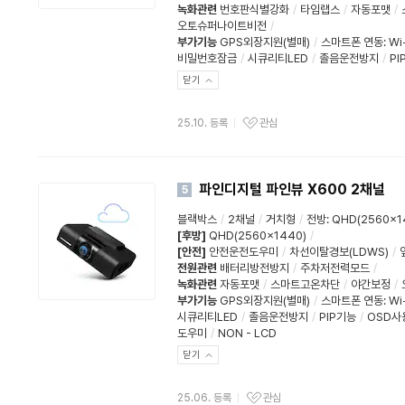
녹화관련
번호판식별강화
/
타임랩스
/
자동포맷
/
오토슈퍼나이트비전
/
부가기능
GPS외장지원(별매)
/
스마트폰 연동
:
Wi
비밀번호잠금
/
시큐리티LED
/
졸음운전방지
/
PI
닫기
25.10. 등록
관심
파인디지털 파인뷰 X600 2채널
5
블랙박스
/
2채널
/
거치형
/
전방
:
QHD(2560x1
[후방]
QHD(2560x1440)
/
[안전]
안전운전도우미
/
차선이탈경보(LDWS)
/
전원관련
배터리방전방지
/
주차저전력모드
/
녹화관련
자동포맷
/
스마트고온차단
/
야간보정
/
부가기능
GPS외장지원(별매)
/
스마트폰 연동
:
Wi
시큐리티LED
/
졸음운전방지
/
PIP기능
/
OSD
도우미
/
NON - LCD
닫기
25.06. 등록
관심