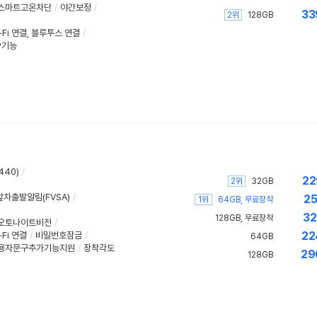
스마트고온차단
/
야간보정
/
33
2위
128GB
-Fi 연결
,
블루투스 연결
/
P기능
440)
/
22
2위
32GB
앞차출발알림(FVSA)
/
25
1위
64GB, 무료장착
32
128GB, 무료장착
오토나이트비전
/
22
-Fi 연결
/
비밀번호잠금
/
64GB
사용자문구추가기능지원
/
장착각도
29
128GB