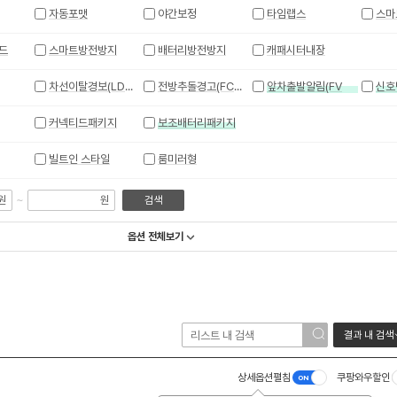
자동포맷
야간보정
타임랩스
스마
드
스마트방전방지
배터리방전방지
캐패시터내장
차선이탈경보(LDWS)
전방추돌경고(FCWS)
앞차출발알림(FVSA)
커넥티드패키지
보조배터리패키지
빌트인 스타일
룸미러형
~
원
원
검색
옵션 전체보기
결과 내 검색
상세옵션펼침
쿠팡와우할인