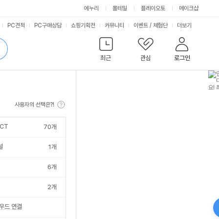
에누리
몰테일
플레이오토
메이크샵
서
PC견적
PC구매상담
쇼핑기획전
커뮤니티
이벤트
/
체험단
더보기
비
검
색
최근
관심
로그인
스
사용자의 선택은?!
CT
70
개
널
1
개
6
개
2
개
우드 연결