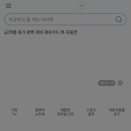
본문 바로가기
다
서
메
나
비
뉴
와
검
스
검색
색
더
어
보
를
기
입
력
해
주
세
요
배
페
10
/15
너
이
전
자
섹션 카테고리
지
체
동
보
롤
기
링
가전
컴퓨터
태블릿
스포츠
자동차용품
멈
TV
노트북
모바일·디카
골프
공구
춤