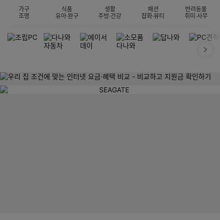
가구
식품
생활
패션
반려동물
조명
유아·완구
주방·건강
잡화·뷰티
취미·사무