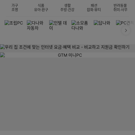
가구
식품
생활
패션
반려동물
조명
유아·완구
주방·건강
잡화·뷰티
취미·사무