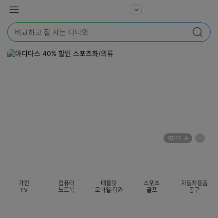
본문 바로가기
다
서
메
나
비
뉴
와
검
스
검색
색
더
어
보
를
기
입
력
해
주
세
요
배
페
15
/15
너
이
전
자
섹션 카테고리
지
체
동
보
롤
기
링
가전
컴퓨터
태블릿
스포츠
자동차용품
멈
TV
노트북
모바일·디카
골프
공구
춤