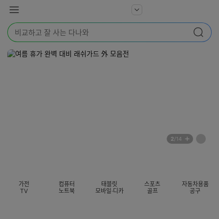
본문 바로가기
다
서
메
나
비
뉴
와
검
스
검색
색
더
어
보
를
기
입
력
해
주
세
요
배
페
2
/14
너
이
전
자
섹션 카테고리
지
체
동
보
롤
기
링
가전
컴퓨터
태블릿
스포츠
자동차용품
멈
TV
노트북
모바일·디카
골프
공구
춤