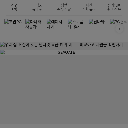
가구
식품
생활
패션
반려동물
조명
유아·완구
주방·건강
잡화·뷰티
취미·사무