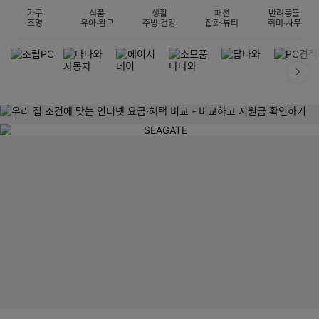
가구
식품
생활
패션
반려동물
조명
유아·완구
주방·건강
잡화·뷰티
취미·사무