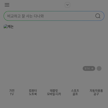
본문 바로가기
다
서
메
나
비
뉴
와
검
스
검색
색
더
어
보
를
기
입
력
해
주
세
요
배
페
1
/14
너
이
전
자
섹션 카테고리
지
체
동
보
롤
기
링
가전
컴퓨터
태블릿
스포츠
자동차용품
멈
TV
노트북
모바일·디카
골프
공구
춤