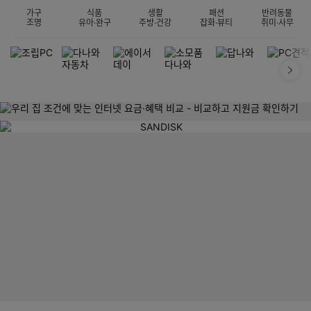
가구
식품
생활
패션
반려동물
조명
유아·완구
주방·건강
잡화·뷰티
취미·사무