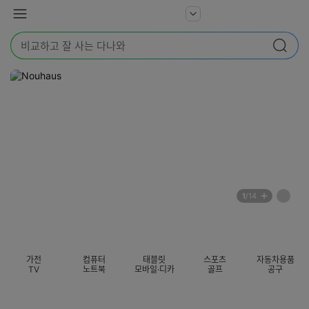
본문 바로가기
다
서
메
나
비
뉴
와
검
스
검색
색
더
어
보
를
기
입
력
해
주
세
요
배
페
1
/14
너
이
전
자
섹션 카테고리
지
체
동
보
롤
기
링
가전
컴퓨터
태블릿
스포츠
자동차용품
멈
TV
노트북
모바일·디카
골프
공구
춤