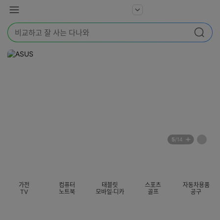
본문 바로가기
다
서
메
나
비
뉴
와
검
스
검색
색
더
어
보
를
기
입
력
해
주
세
요
배
페
5
/14
너
이
전
자
섹션 카테고리
지
체
동
보
롤
기
링
가전
컴퓨터
태블릿
스포츠
자동차용품
멈
TV
노트북
모바일·디카
골프
공구
춤