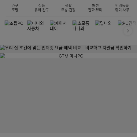
가구
식품
생활
패션
반려동물
조명
유아·완구
주방·건강
잡화·뷰티
취미·사무