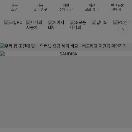
가구
식품
생활
패션
반려동물
조명
유아·완구
주방·건강
잡화·뷰티
취미·사무