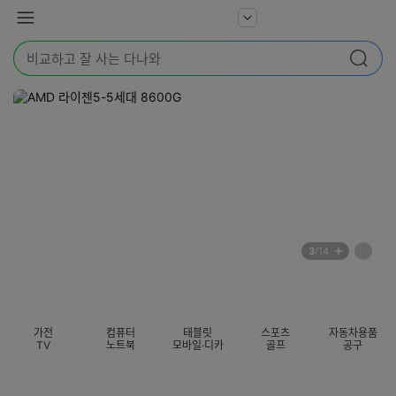
본문 바로가기
다
서
메
나
비
뉴
와
검
스
검색
색
더
어
보
를
기
입
력
해
주
세
요
배
페
3
/14
너
이
전
자
섹션 카테고리
지
체
동
보
롤
기
링
가전
컴퓨터
태블릿
스포츠
자동차용품
멈
TV
노트북
모바일·디카
골프
공구
춤