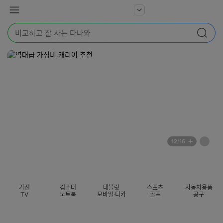
본문 바로가기
다
서
메
나
비
뉴
와
검
스
검색
색
더
어
보
를
기
입
력
해
주
세
요
배
페
12
/16
너
이
전
자
섹션 카테고리
지
체
동
보
롤
기
링
가전
컴퓨터
태블릿
스포츠
자동차용품
멈
TV
노트북
모바일·디카
골프
공구
춤