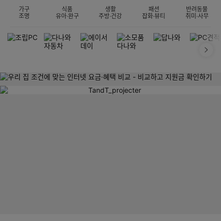
가구
식품
생활
패션
반려동물
조명
유아·완구
주방·건강
잡화·뷰티
취미·사무