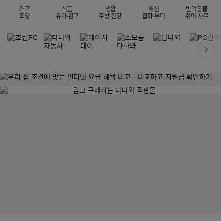
가구
식품
생활
패션
반려동물
조명
유아·완구
주방·건강
잡화·뷰티
취미·사무