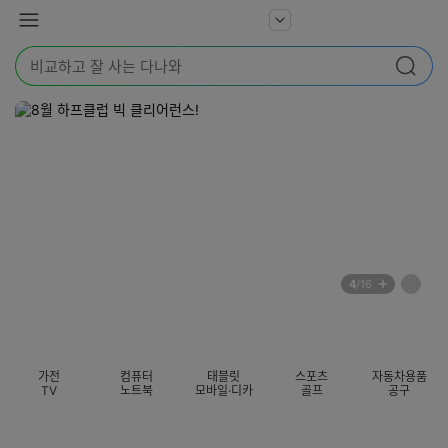
본문 바로가기
다
서
메
나
비
뉴
와
검
스
검색
색
더
어
보
를
기
입
력
해
주
세
요
배
페
4
/16
너
이
전
자
섹션 카테고리
지
체
동
보
롤
기
링
가전
컴퓨터
태블릿
스포츠
자동차용품
멈
TV
노트북
모바일·디카
골프
공구
춤