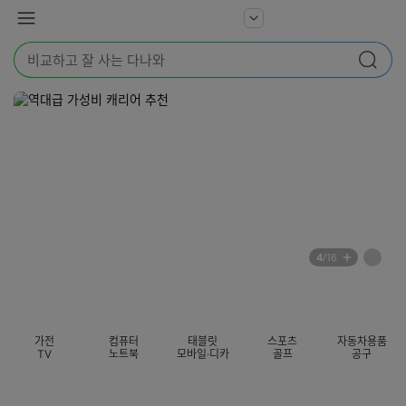
본문 바로가기
다
서
메
나
비
뉴
와
검
스
검색
색
더
어
보
를
기
입
력
해
주
세
요
배
페
4
/16
너
이
전
자
섹션 카테고리
지
체
동
보
롤
기
링
가전
컴퓨터
태블릿
스포츠
자동차용품
멈
TV
노트북
모바일·디카
골프
공구
춤