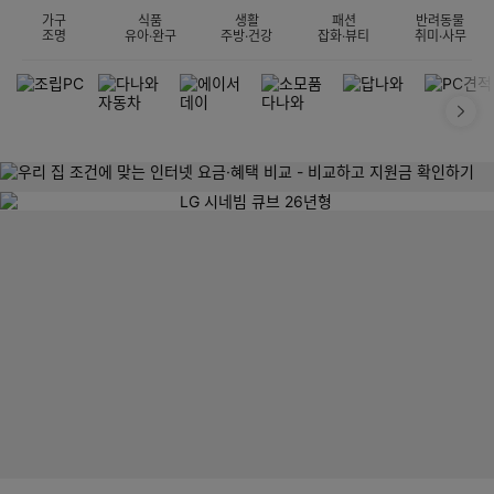
가구
식품
생활
패션
반려동물
조명
유아·완구
주방·건강
잡화·뷰티
취미·사무