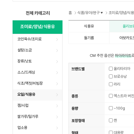
수
수
수
전체 카테고리
홈
식품/유아/완구
조미료/양념/식
조미료/양념/식용유
식용유
올리브
들기름
아보카도
코인육수/조미료
설탕/소금
CM 추천 옵션은
하이라이트
로
장류/낫토
올리타리아
브랜드별
소스/드레싱
브로슈낭
식초/액젓/비빔장
라리
오일/식용유
엑스트라 버
종류
잼/시럽
~100g
용량
쌀가루/밀가루
캔
포장형태
업소용
대용량
형태