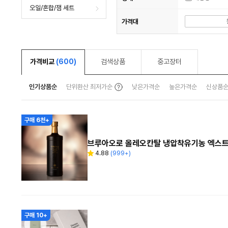
오일/혼합/잼 세트
가격대
가격비교
(600)
검색상품
중고장터
툴
인기상품순
단위환산 최저가순
낮은가격순
높은가격순
신상품
팁
보
기
구매 6천+
브루아오로 올레오칸탈 냉압착유기농 엑스트
4.88
(
999+
)
별
리
점
뷰
수
구매 10+