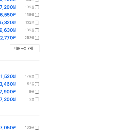
7,200
원
199몰
6,550
원
158몰
5,320
원
132몰
9,630
원
189몰
2,770
원
252몰
다른 구성
7
개
1,520
원
178몰
3,460
원
52몰
7,900
원
8몰
7,200
원
3몰
7,050
원
163몰