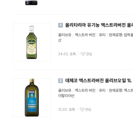
수
올리타리아 유기농 엑스트라버진 올리
1
올리브유
/
엑스트라 버진
/
유리
/
원재료명: 압착올
산
24.02. 등록
관심
데체코 엑스트라버진 올리브오일 1L
2
올리브유
/
엑스트라 버진
/
유리
/
원재료명: 엑스
이탈리아산
12.02. 등록
관심