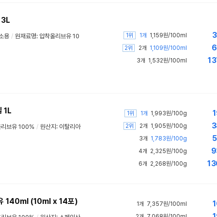
3L
3
1위
1개
1,159원/100ml
소용
/
원재료명: 압착올리브유 10
6
2위
2개
1,109원/100ml
13
3개
1,532원/100ml
1L
1
1위
1개
1,993원/100g
3
2위
2개
1,905원/100g
리브유 100%
/
원산지: 이탈리아
5
3개
1,783원/100g
9
4개
2,325원/100g
13
6개
2,268원/100g
0ml (10ml x 14포)
1
1개
7,357원/100ml
1
2개
7,068원/100ml