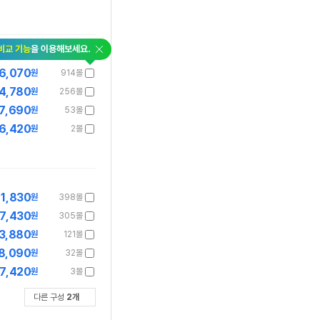
닫
비교 기능
을 이용해보세요.
기
6,070
원
914몰
4,780
원
256몰
7,690
원
53몰
6,420
원
2몰
1,830
원
398몰
7,430
원
305몰
3,880
원
121몰
8,090
원
32몰
7,420
원
3몰
다른 구성
2
개