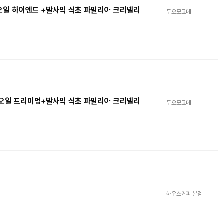
오일 하이엔드 +발사믹 식초 파밀리아 크리넬리
두오모고메
 오일 프리미엄+발사믹 식초 파밀리아 크리넬리
두오모고메
하우스커피 본점