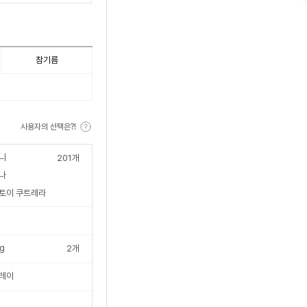
수
참기름
사용자의 선택은?!
니
201
개
나
토이 쿠트레라
g
2
개
레이