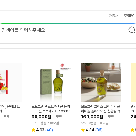
자동차
조립PC
한입, 올리브 토
모노그램 엑스트라버진 올리
모노그램 그리스 프리미엄 폴
냉압
1개
브 오일 코로네이키 Korone
리페놀 올리브오일 친환경 유
ml
iki 250ml
기농블렌드 엑스트라버진 공
착 
98,000
169,000
24
무료
원
무료
원
무료
복올리브유
모노그램올리브오일
모노그램올리브오일
이
리
리
4.93
(
40
)
4.84
(
85
)
별
별
별
뷰
뷰
점
점
점