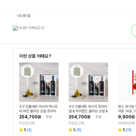
올
다나와 앱
리
브
통
유
합
:
검
다
색
나
와
가
격
비
이런 상품 어때요?
교
3구 선물세트 마시아 엑스트
3구 선물세트 마시아 프리미
원스 유기농 
라 버진 올리브 오일 프리미
엄 & 하이엔드 올리브 오일 &
마토 14포, 
엄+발사믹 식초 파밀리아 크
파밀리아 크리넬리 발사믹
254,700
254,700
9,900
원
무료
원
무료
원
리넬리
두오모고메
두오모고메
H2에이치투
리
리
리
5
(
3
)
5
(
5
)
5
(
11
)
별
별
별
뷰
뷰
뷰
점
점
점