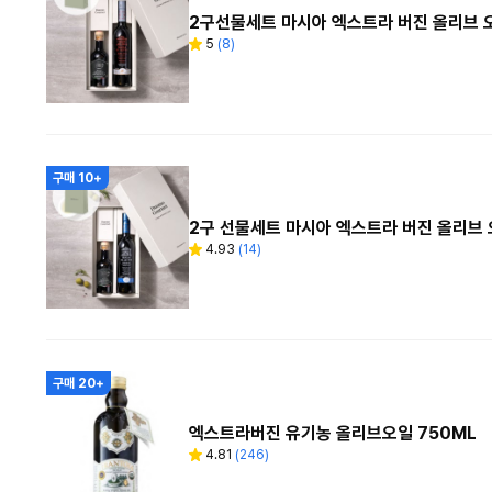
2구선물세트 마시아 엑스트라 버진 올리브 
5
(
8
)
별
리
점
뷰
수
구매 10+
2구 선물세트 마시아 엑스트라 버진 올리브
4.93
(
14
)
별
리
점
뷰
수
구매 20+
엑스트라버진 유기농 올리브오일 750ML
4.81
(
246
)
별
리
점
뷰