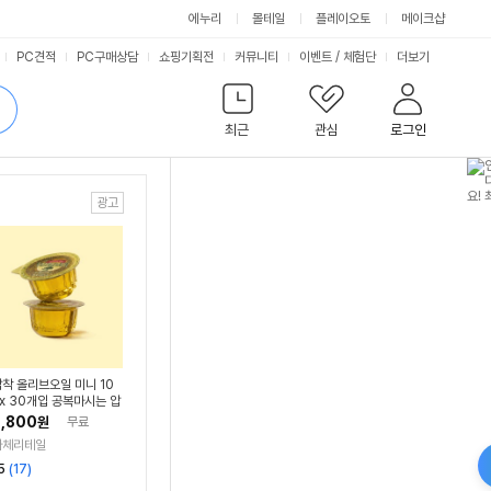
에누리
몰테일
플레이오토
메이크샵
서
PC견적
PC구매상담
쇼핑기획전
커뮤니티
이벤트
/
체험단
더보기
비
검
색
최근
관심
로그인
스
착 올리브오일 미니 10
 x 30개입 공복마시는 압
올리브유 효능
,800
원
무료
라체리테일
리
5
(
17
)
뷰