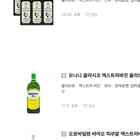
올리브유
/
엑스트라 버진
/
스틱
/
원재료명: 압착올
25.06. 등록
관심
모니니 클라시코 엑스트라버진 올리브
8
올리브유
/
엑스트라 버진
/
유리
/
원재료명: 압착올
산
17.12. 등록
관심
오로바일렌 바이오 피쿠알 엑스트라버
9