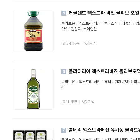
커클랜드 엑스트라 버진 올리브 오일 
5
올리브유
/
엑스트라 버진
/
플라스틱
/
대용량
/
업
0%
/
원산지: 스페인산
19.04. 등록
관심
올리타리아 엑스트라버진 올리브오일 
6
올리브유
/
엑스트라 버진
/
유리
/
원재료명: 압착올
산
10.11. 등록
관심
홀베리 엑스트라버진 유기농 올리브유 14
7