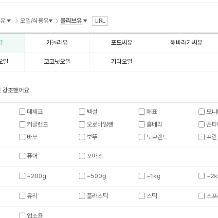
수
수
용유
오일/식용유
올리브유
URL
유
카놀라유
포도씨유
해바라기씨유
오일
코코넛오일
기타오일
 강조했어요.
데체코
백설
해표
모니
커클랜드
오로바일렌
홀베리
폰타
바쏘
보뚜
노브랜드
프란
진
퓨어
포마스
~200g
~500g
~1kg
~2k
유리
플라스틱
스틱
스프
업소용