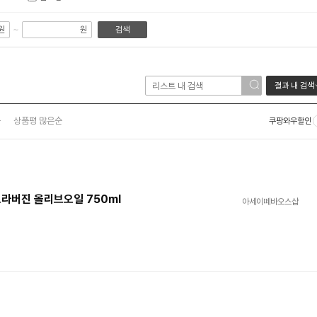
~
원
원
검색
결과 내 검색
순
상품평 많은순
쿠팡와우할인
라버진 올리브오일 750ml
아세이떼바오스샵