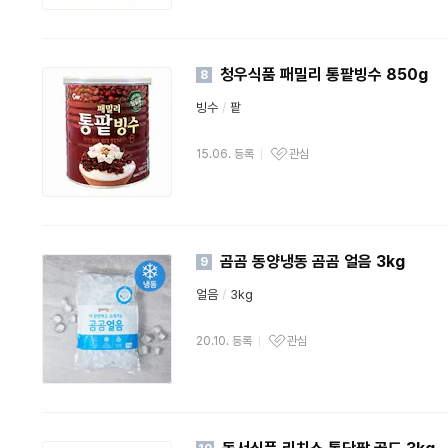
청우식품 패밀리 통팥빙수 850g
8
빙수
/
팥
15.06. 등록
관심
곰곰 동양냉동 곰곰 얼음 3kg
9
얼음
/
3kg
20.10. 등록
관심