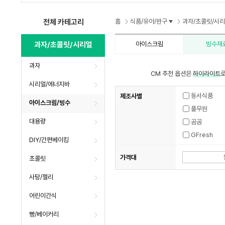
수
수
수
전체 카테고리
홈
식품/유아/완구
과자/초콜릿/시
과자/초콜릿/시리얼
아이스크림
빙수재
과자
CM 추천 옵션은
하이라이트
로
시리얼/에너지바
동서식품
제조사별
아이스크림/빙수
풀무원
대용량
곰곰
GFresh
DIY/간편베이킹
가격대
초콜릿
사탕/젤리
어린이간식
빵/베이커리