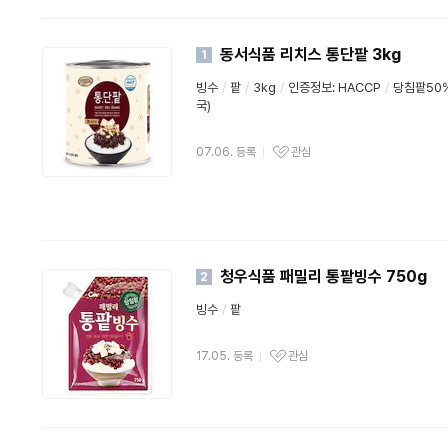
동서식품 리치스 통단팥 3kg
1
빙수
/
팥
/
3kg
/
인증정보: HACCP
/
당침팥50%
국)
07.06. 등록
관심
청우식품 패밀리 통팥빙수 750g
2
빙수
/
팥
17.05. 등록
관심