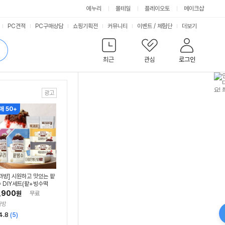
에누리
몰테일
플레이오토
메이크샵
서
PC견적
PC구매상담
쇼핑기획전
커뮤니티
이벤트
/
체험단
더보기
비
검
색
최근
관심
로그인
스
매 50+
과방] 시원하고 맛있는 팥
 DIY세트(팥+빙수떡
물) 빙수팥 여름디저트
,900
원
무료
팥 간식 빙수토핑 홈카페
과방
리
4.8
(
5
)
뷰