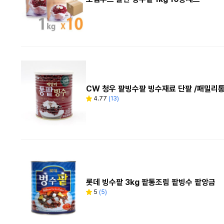
CW 청우 팥빙수팥 빙수재료 단팥 /패밀리
4.77
(
13
)
별
리
점
뷰
수
롯데 빙수팥 3kg 팥통조림 팥빙수 팥앙금
5
(
5
)
별
리
점
뷰
수