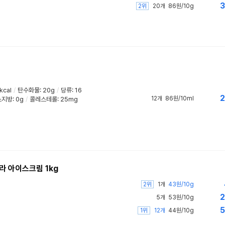
3
2위
20개
86원/10g
kcal
/
탄수화물: 20g
/
당류: 16
2
12개
86원/10ml
지방: 0g
/
콜레스테롤: 25mg
라 아이스크림 1kg
2위
1개
43원/10g
2
5개
53원/10g
5
1위
12개
44원/10g