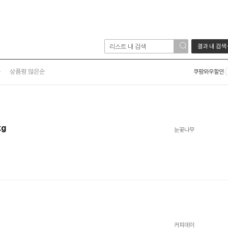
결과 내 검색
순
상품평 많은순
쿠팡와우할인
kg
눈꽃나무
커피데이