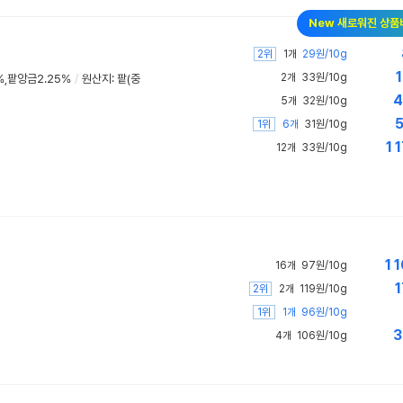
New 새로워진 상품
2위
1개
29원/10g
1
2개
33원/10g
,팥앙금2.25%
/
원산지: 팥(중
4
5개
32원/10g
5
1위
6개
31원/10g
11
12개
33원/10g
11
16개
97원/10g
1
2위
2개
119원/10g
1위
1개
96원/10g
3
4개
106원/10g