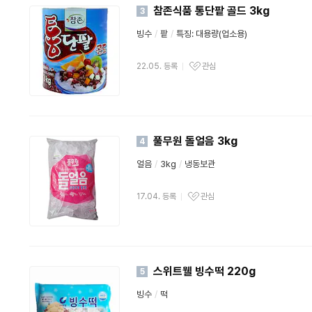
참존식품 통단팥 골드 3kg
3
빙수
/
팥
/
특징: 대용량(업소용)
22.05. 등록
관심
풀무원 돌얼음 3kg
4
얼음
/
3kg
/
냉동보관
17.04. 등록
관심
스위트웰 빙수떡 220g
5
빙수
/
떡