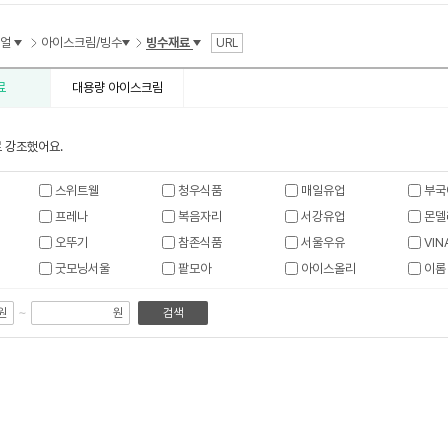
수
리얼
아이스크림/빙수
빙수재료
URL
료
대용량 아이스크림
 강조했어요.
스위트웰
청우식품
매일유업
부국
프레나
복음자리
서강유업
몬델
오뚜기
참존식품
서울우유
VIN
굿모닝서울
팥모아
아이스올리
이롬
~
원
원
검색