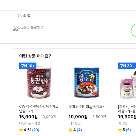
빙
다나와 앱
수
재
통
료
합
:
검
다
색
나
와
가
격
비
이런 상품 어때요?
교
구매 10+
구매 20+
CW 청우 팥빙수팥 빙수재료
롯데 빙수팥 3kg 팥통조림
[화과방] 국
단팥 3kg
리팥1kg+
떡) 대두식품
15,900
10,990
19,900
원
3,000원
원
3,500원
수팥 간식 
너만아는과자점
베이킹굿
화과방
리
리
리
4.61
(
23
)
4
(
4
)
5
(
5
)
별
별
별
뷰
뷰
뷰
점
점
점