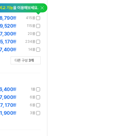
닫
비교 기능
을 이용해보세요.
기
8,790
원
415몰
9,520
원
115몰
7,300
원
20몰
5,170
원
234몰
7,400
원
14몰
다른 구성
3
개
6,400
원
1몰
7,900
원
6몰
7,170
원
6몰
1,900
원
3몰