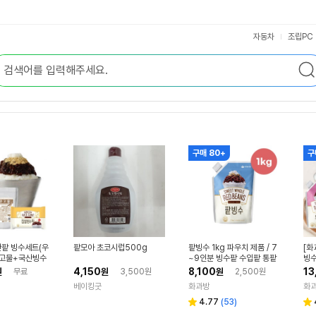
자동차
조립PC
구매 80+
구
산팥 빙수세트(우
팥모아 초코시럽500g
팥빙수 1kg 파우치 제품 / 7
[화
콩고물+국산빙수
~9인분 빙수팥 수입팥 통팥
빙수
 여름디저트 빙
빙수토핑
+고
4,150
8,100
13
원
무료
원
3,500원
원
2,500원
빙수토핑
빙수
베이킹굿
화과방
화
리
4.77
(
53
)
별
별
뷰
점
점