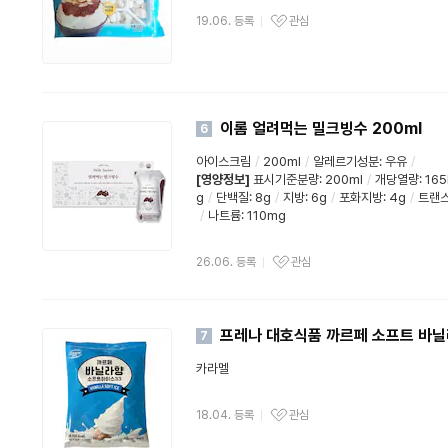
19.06. 등록
관심
이롬 얼려먹는 밀크빙수 200ml
6
아이스크림
/
200ml
/
알레르기성분: 우유
/
[영양정보]
표시기준분량: 200ml
/
개당열량: 165
g
/
단백질: 8g
/
지방: 6g
/
포화지방
: 4g
/
트랜스
/
나트륨: 110mg
26.06. 등록
관심
프레나 대호식품 까르페 소프트 바닐
7
카라멜
18.04. 등록
관심