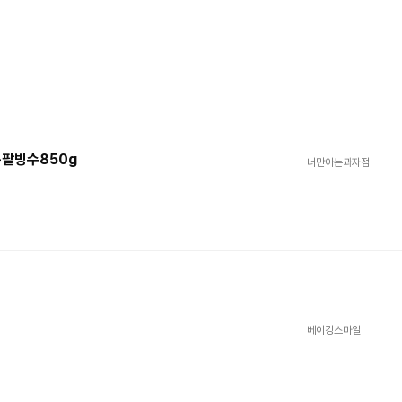
통팥빙수850g
너만아는과자점
베이킹스마일