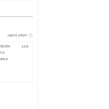
수
사용자의 선택은?!
에프앤씨
53
개
리즈
AMILK