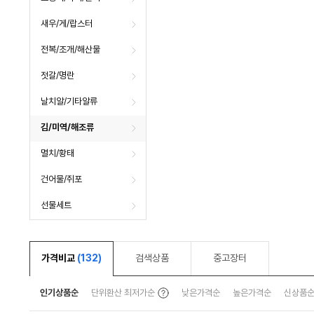
새우/게/랍스터
전복/조개/해산물
젓갈/명란
날치알/기타알류
김/미역/해조류
멸치/황태
건어물/쥐포
선물세트
가격비교
(132)
검색상품
중고장터
툴
인기상품순
단위환산 최저가순
낮은가격순
높은가격순
신상품
팁
보