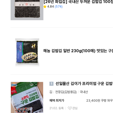
[26년 화입김] 국내산 두꺼운 김밥김 100
4.84
(
574
)
별
리
점
뷰
수
해농 김밥김 일반 230g(100매) 맛있는 
선일물산 김이가 프리미엄 구운 김밥김
1
김
/
전장김(김밥용김)
/
국내산
혜택 최저가
23,400원 쿠팡 와
와우할인가
21.02. 등록
관심