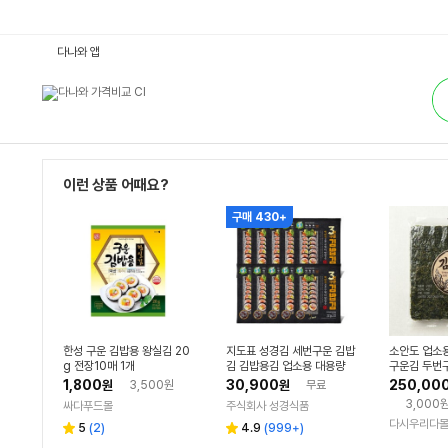
김
다나와 앱
밥
김
통
:
합
다
검
나
색
와
가
격
비
교
이런 상품 어때요?
구매 430+
한성 구운 김밥용 왕실김 20
지도표 성경김 세번구운 김밥
소안도 업소
g 전장10매 1개
김 김밥용김 업소용 대용량
구운김 두번구
식자재 22g, 10개
매 (250g)
1,800
30,900
250,00
원
3,500원
원
무료
3,000
싸다푸드몰
주식회사 성경식품
다시우리다
리
리
5
(
2
)
4.9
(
999+
)
별
별
뷰
뷰
점
점