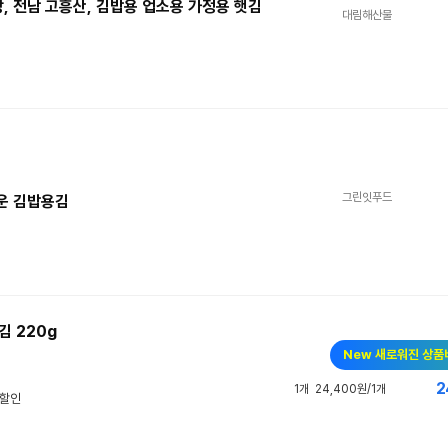
장, 전남 고흥산, 김밥용 업소용 가정용 햇김
대림해산물
그린잇푸드
구운 김밥용김
 220g
New 새로워진 상품
2
1개
24,400원/1개
우할인