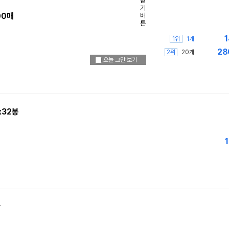
00매
1
1위
1개
28
2위
20개
오늘 그만 보기
x32봉
1
장