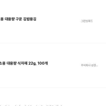
업소용 대용량 구운 김밥용김
그린잇푸드
용 대용량 식자재 22g, 100개
주식회사 성경식품