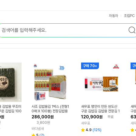
자동차
조립PC
구매 70+
구
용 김밥용 무조미
사조 김밥용김 1박스 (전형1
새우표 명인이 만든 완도산
새우
운 깁밥김 100
0매 X 100봉) 전장김밥용
구운 김밥김 김밥용 전장김 1
구운
 20개
0매 22g, 50개
0매
0
286,000
120,900
63
원
원
원
무료
원
3,800원
새우표
새
몰
바다냄새
리
4.9
(
125
)
별
별
리
뷰
5
(
7
)
점
점