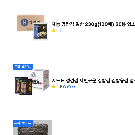
기
해농 김밥김 일반 230g(100매) 20봉 
5
(
1
)
별
리
점
뷰
수
구매 430+
지도표 성경김 세번구운 김밥김 김밥용김 업소
4.9
(
999+
)
별
리
점
뷰
수
구매 430+