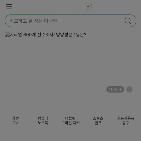
본문 바로가기
다
서
메
나
비
뉴
와
검
스
검색
색
더
어
보
를
기
입
력
해
주
세
요
배
페
11
/16
너
이
전
자
섹션 카테고리
지
체
동
보
롤
기
링
가전
컴퓨터
태블릿
스포츠
자동차용품
멈
TV
노트북
모바일·디카
골프
공구
춤