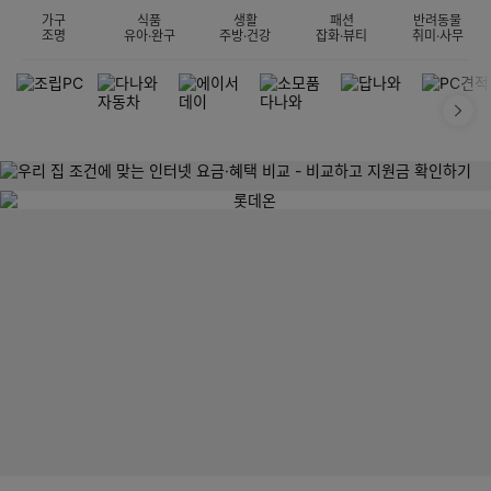
가구
식품
생활
패션
반려동물
조명
유아·완구
주방·건강
잡화·뷰티
취미·사무