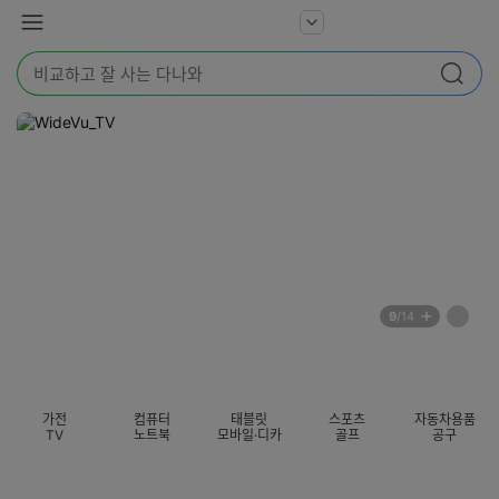
본문 바로가기
다
서
메
나
비
뉴
와
검
스
검색
색
더
어
보
를
기
입
력
해
주
세
요
배
페
9
/14
너
이
전
자
섹션 카테고리
지
체
동
보
롤
기
링
가전
컴퓨터
태블릿
스포츠
자동차용품
멈
TV
노트북
모바일·디카
골프
공구
춤