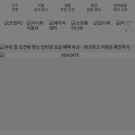
가구
식품
생활
패션
반려동물
조명
유아·완구
주방·건강
잡화·뷰티
취미·사무