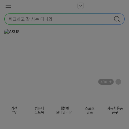
본문 바로가기
다
서
메
나
비
뉴
와
검
스
검색
색
더
어
보
를
기
입
력
해
주
세
요
배
페
5
/16
너
이
전
자
섹션 카테고리
지
체
동
보
롤
기
링
가전
컴퓨터
태블릿
스포츠
자동차용품
멈
TV
노트북
모바일·디카
골프
공구
춤