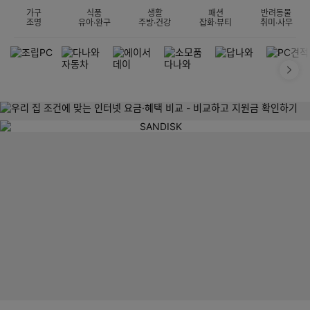
가구
식품
생활
패션
반려동물
조명
유아·완구
주방·건강
잡화·뷰티
취미·사무