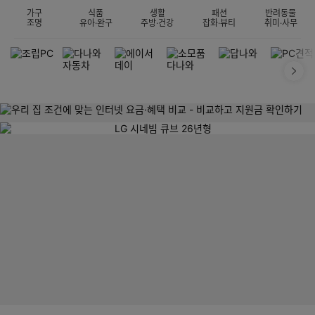
가구
식품
생활
패션
반려동물
조명
유아·완구
주방·건강
잡화·뷰티
취미·사무