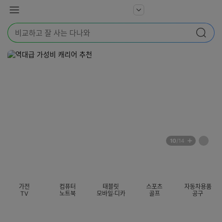
본문 바로가기
다
서
메
나
비
뉴
와
검
스
검색
색
더
어
보
를
기
입
력
해
주
세
요
배
페
10
/14
너
이
전
자
섹션 카테고리
지
체
동
보
롤
기
링
가전
컴퓨터
태블릿
스포츠
자동차용품
멈
TV
노트북
모바일·디카
골프
공구
춤