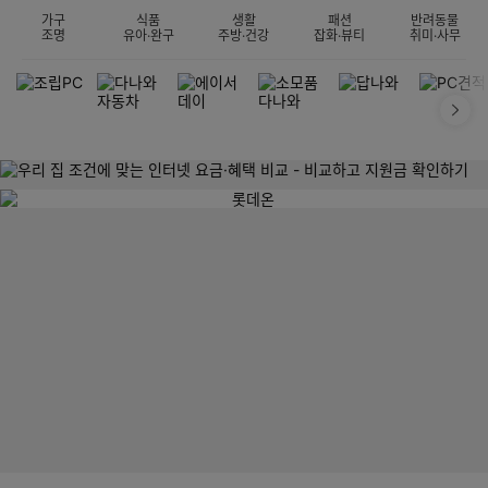
가구
식품
생활
패션
반려동물
조명
유아·완구
주방·건강
잡화·뷰티
취미·사무