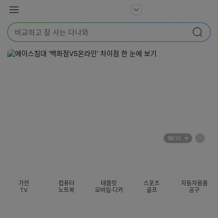
본문 바로가기
다
서
메
나
비
뉴
와
검
스
검색
색
더
어
보
를
기
입
력
해
주
세
요
배
페
16
/16
너
이
전
자
섹션 카테고리
지
체
동
보
롤
기
링
가전
컴퓨터
태블릿
스포츠
자동차용품
멈
TV
노트북
모바일·디카
골프
공구
춤