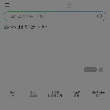
본문 바로가기
다
서
메
나
비
뉴
와
검
스
검색
색
더
어
보
를
기
입
력
해
주
세
요
배
페
7
/16
너
이
전
자
섹션 카테고리
지
체
동
보
롤
기
링
가전
컴퓨터
태블릿
스포츠
자동차용품
멈
TV
노트북
모바일·디카
골프
공구
춤