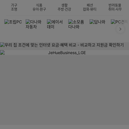
가구
식품
생활
패션
반려동물
조명
유아·완구
주방·건강
잡화·뷰티
취미·사무