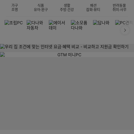
가구
식품
생활
패션
반려동물
조명
유아·완구
주방·건강
잡화·뷰티
취미·사무