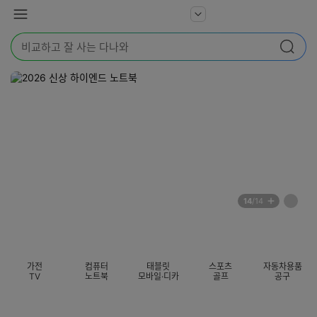
본문 바로가기
다
서
메
나
비
뉴
와
검
스
검색
색
더
어
보
를
기
입
력
해
주
세
요
배
페
14
/14
너
이
전
자
섹션 카테고리
지
체
동
보
롤
기
링
가전
컴퓨터
태블릿
스포츠
자동차용품
멈
TV
노트북
모바일·디카
골프
공구
춤