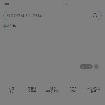
본문 바로가기
다
서
메
나
비
뉴
와
검
스
검색
색
더
어
보
를
기
입
력
해
주
세
요
배
페
5
/14
너
이
전
자
섹션 카테고리
지
체
동
보
롤
기
링
가전
컴퓨터
태블릿
스포츠
자동차용품
멈
TV
노트북
모바일·디카
골프
공구
춤