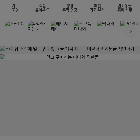
가구
식품
생활
패션
반려동물
조명
유아·완구
주방·건강
잡화·뷰티
취미·사무